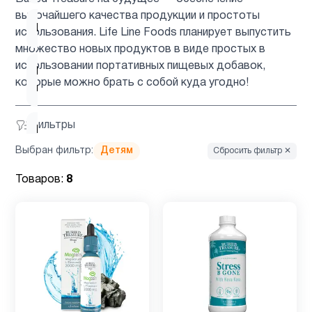
высочайшего качества продукции и простоты
Пожилым
7
использования. Life Line Foods планирует выпустить
множество новых продуктов в виде простых в
использовании портативных пищевых добавок,
Препараты с
1
которые можно брать с собой куда угодно!
глюкозамином
Фильтры
Препараты
2
с магнием
Выбран фильтр:
Детям
Сбросить фильтр ✕
Товаров:
8
Продукты
1
Питание
Рыбий
1
жир
Рыбий