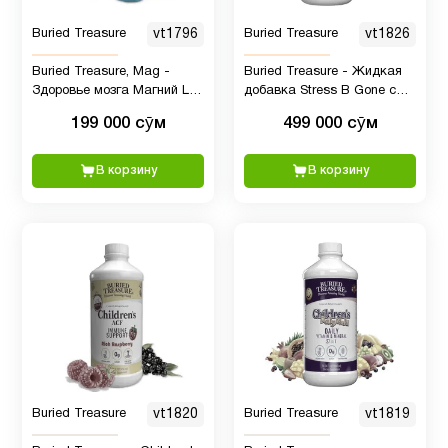
жир
1
Buried Treasure
vt1796
Buried Treasure
vt1826
Омега-3
Buried Treasure, Mag -
Buried Treasure - Жидкая
Здоровье мозга Магний L-
добавка Stress B Gone с
Система
треонат для улучшения
витаминами группы B и
1
199 000 сӯм
499 000 сӯм
пищеварение
памяти и сна
травяной смесью, 16
порций
В корзину
В корзину
Список
1
эндокринологов
Спорт
1
питание
Уход за
полостью
1
рта
Buried Treasure
vt1820
Buried Treasure
vt1819