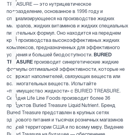
Магний
2
TREASURE — это нутрицевтическое
подразделение, основанное в 1996 году и
специализирующееся на производстве жидких
Микроэлементы
3
минералов, жидких витаминов и жидких специальных
питательных формул. Оно находится на переднем
Минералы
1
крае производства высокоэффективных жидких
комплексов, предназначенных для эффективного
усвоения и большей биодоступности.
BURIED
Мужчинам
11
TREASURE
производит синергетические жидкие
формулы оптимальной эффективности, которые не
содержат наполнителей, связующих веществ или
Мультивитамины
5
вспомогательных веществ. Испытайте
«преимущество жидкости» с BURIED TREASURE.
Новые
Сегодня Life Line Foods производит более 36
2
поступления
продуктов Buried Treasure Liquid Nutrient. Бренд
Buried Treasure представлен в крупных сетях
здорового питания и тысячах розничных магазинов
ногти и
3
по всей территории США и по всему миру. Видение
волосы
Buried Treasure на будущее — обеспечение