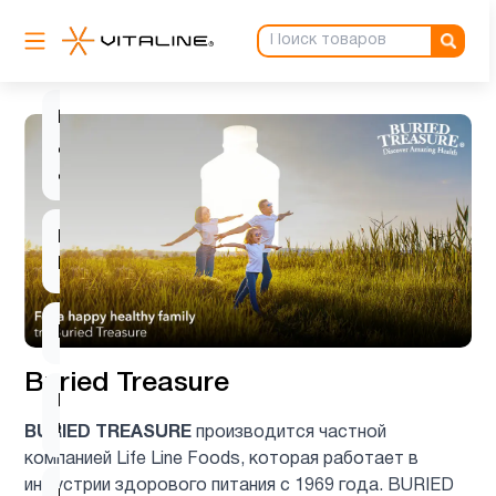
Кальции
2
Кальций
для
1
детей
Келп
1
Йод
Кожа
3
Buried Treasure
Кокосовое
1
масло
BURIED TREASURE
производится частной
компанией Life Line Foods, которая работает в
индустрии здорового питания с 1969 года. BURIED