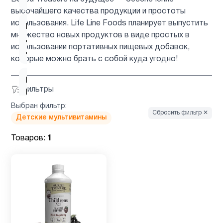
высочайшего качества продукции и простоты
использования. Life Line Foods планирует выпустить
Кальций
множество новых продуктов в виде простых в
для
1
использовании портативных пищевых добавок,
детей
которые можно брать с собой куда угодно!
Келп
1
Фильтры
Йод
Выбран фильтр:
Сбросить фильтр ✕
Детские мультивитамины
Кожа
3
Товаров:
1
Кокосовое
1
масло
Магний
2