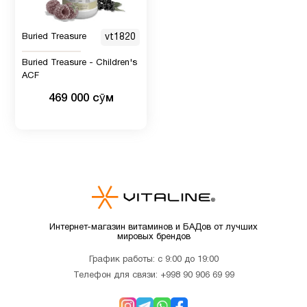
Микроэлементы
3
Buried Treasure
vt1820
Минералы
1
Buried Treasure - Children's
ACF
Мужчинам
11
469 000 сӯм
Мультивитамины
5
Новые
2
поступления
Интернет-магазин витаминов и БАДов от лучших
мировых брендов
ногти и
3
волосы
График работы: с 9:00 до 19:00
Телефон для связи:
+998 90 906 69 99
Пожилым
7