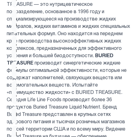
TREASURE — это нутрицевтическое
подразделение, основанное в 1996 году и
Для
специализирующееся на производстве жидких
1
младенцев
минералов, жидких витаминов и жидких специальных
питательных формул. Оно находится на переднем
крае производства высокоэффективных жидких
Для
1
комплексов, предназначенных для эффективного
похудения
усвоения и большей биодоступности.
BURIED
TREASURE
производит синергетические жидкие
Женщинам
9
формулы оптимальной эффективности, которые не
содержат наполнителей, связующих веществ или
вспомогательных веществ. Испытайте
Здоровый
1
«преимущество жидкости» с BURIED TREASURE.
сон
Сегодня Life Line Foods производит более 36
продуктов Buried Treasure Liquid Nutrient. Бренд
Buried Treasure представлен в крупных сетях
Иммунитет
4
здорового питания и тысячах розничных магазинов
по всей территории США и по всему миру. Видение
Кальции
2
Buried Treasure на будущее — обеспечение