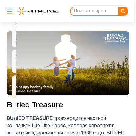
1
B12
Витамин
D для
1
детей
Витамин
3
д3
Детские
1
мультивитамины
Buried Treasure
Детям
8
BURIED TREASURE
производится частной
компанией Life Line Foods, которая работает в
Деятельность
1
индустрии здорового питания с 1969 года. BURIED
мозга