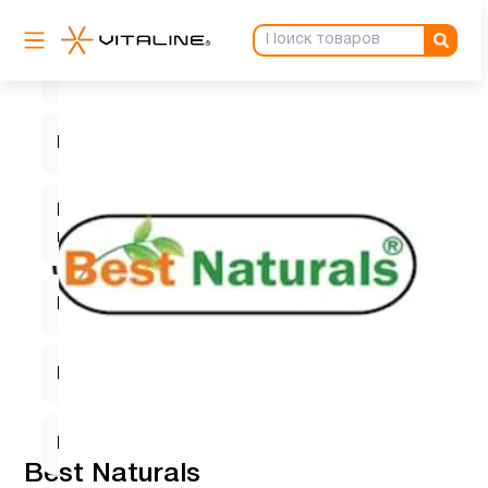
Кальции
1
Кверцетин
1
Магний
1
Магний
1
цитрат
Микроэлементы
2
Минералы
1
Мужчинам
2
Best Naturals