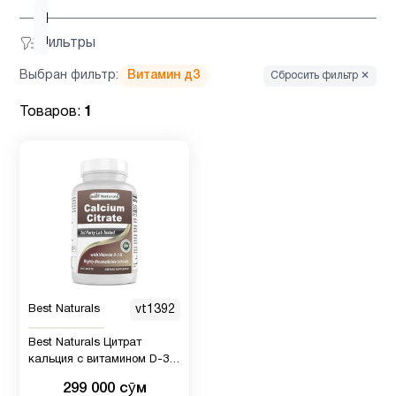
Новые
1
поступления
Фильтры
Выбран фильтр:
Витамин д3
Сбросить фильтр ✕
Пожилым
1
Товаров:
1
Препараты
1
с магнием
Система
1
пищеварение
Хром
1
Best Naturals
vt1392
Best Naturals Цитрат
кальция с витамином D-3
240, таблеток
299 000 сӯм