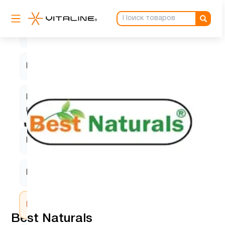
Кальции
1
Кверцетин
1
Магний
1
Магний
1
цитрат
Микроэлементы
2
Минералы
1
Мужчинам
2
Best Naturals