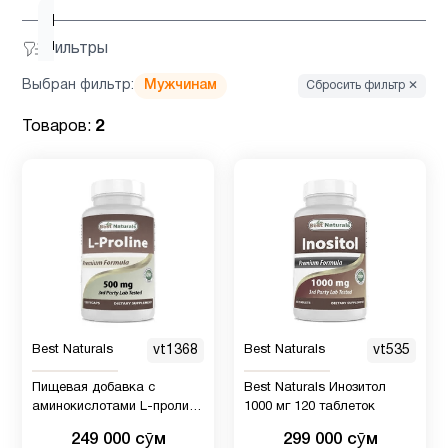
Новые
1
поступления
Фильтры
Выбран фильтр:
Мужчинам
Сбросить фильтр ✕
Пожилым
1
Товаров:
2
Препараты
1
с магнием
Система
1
пищеварение
Хром
1
Best Naturals
vt1368
Best Naturals
vt535
Пищевая добавка с
Best Naturals Инозитол
аминокислотами L-пролина
1000 мг 120 таблеток
Best Naturals 500 мг, 120
249 000 сӯм
299 000 сӯм
штук