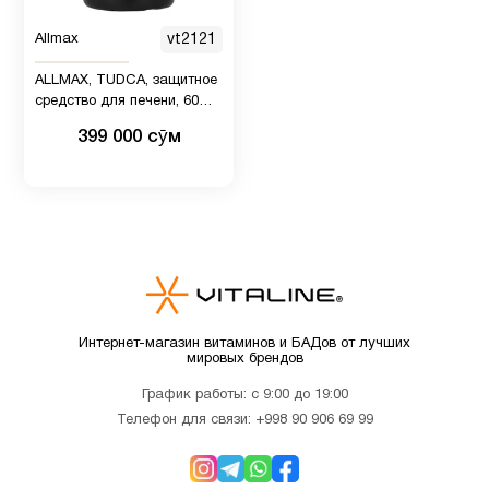
Allmax
vt2121
Спорт
33
питание
ALLMAX, TUDCA, защитное
средство для печени, 60
капсул
399 000 сӯм
Хром
1
Цинк
1
Интернет-магазин витаминов и БАДов от лучших
мировых брендов
График работы: с 9:00 до 19:00
Телефон для связи:
+998 90 906 69 99