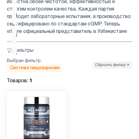
известна своей чистотой, эффективностью и
строгим контролем качества. Каждая партия
Магний
3
проходит лабораторные испытания, а производство
сертифицировано по стандартам cGMP. Теперь
vitaline официальный представитель в Узбекистане
Мужчинам
31
Фильтры
Мультивитамины
1
Выбран фильтр:
Сбросить фильтр ✕
Система пищеварение
ногти и
1
Товаров:
1
волосы
Препараты
2
с магнием
Система
1
пищеварение