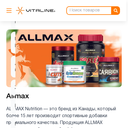
Вегетарианский
1
продукт
Витамин
1
B
Для
5
похудения
Женщинам
31
Allmax
Кожа
1
ALLMAX Nutrition — это бренд из Канады, который
более 15 лет производит спортивные добавки
премиального качества. Продукция ALLMAX
Коллагены
1