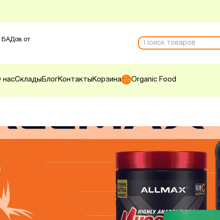
 БАДов от
 нас
Склады
Блог
Контакты
Корзина
Organic Food