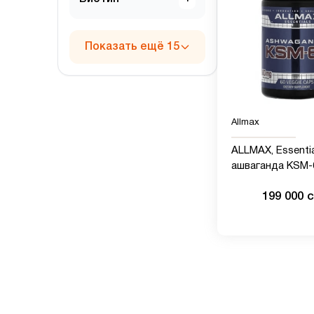
Показать ещё 15
Allmax
ALLMAX, Essentia
ашваганда KSM-6
растительных к
199 000 
(300 мг на капсул