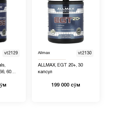
vt2129
Allmax
vt2130
ls,
ALLMAX, EGT 20+, 30
6, 60
капсул
апсул
сӯм
199 000 сӯм
у)