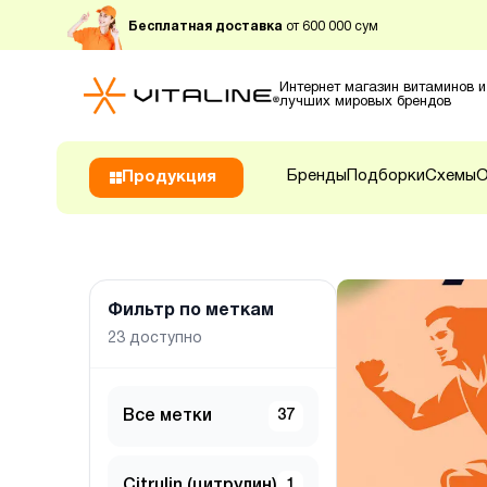
Бесплатная доставка
от 600 000 сум
Интернет магазин витаминов и
лучших мировых брендов
Бренды
Подборки
Схемы
О
Продукция
Фильтр по меткам
23
доступно
Все метки
37
Citrulin (цитрулин)
1