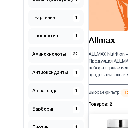
L-аргинин
1
L-карнитин
1
Allmax
Аминокислоты
22
ALLMAX Nutrition
Продукция ALLMAX
лабораторные исп
Антиоксиданты
1
представитель в 
Ашваганда
1
Выбран фильтр:
П
Товаров:
2
Барберин
1
Биотин
1