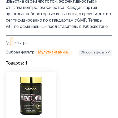
известна своей чистотой, эффективностью и
строгим контролем качества. Каждая партия
Магний
3
проходит лабораторные испытания, а производство
сертифицировано по стандартам cGMP. Теперь
vitaline официальный представитель в Узбекистане
Мужчинам
31
Фильтры
Мультивитамины
1
Выбран фильтр:
Мультивитамины
Сбросить фильтр ✕
ногти и
Товаров:
1
1
волосы
Препараты
2
с магнием
Система
1
пищеварение