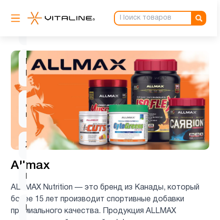
Вегетарианский
1
продукт
Витамин
1
B
Для
5
похудения
Женщинам
31
Allmax
Кожа
1
ALLMAX Nutrition — это бренд из Канады, который
более 15 лет производит спортивные добавки
Коллагены
1
премиального качества. Продукция ALLMAX