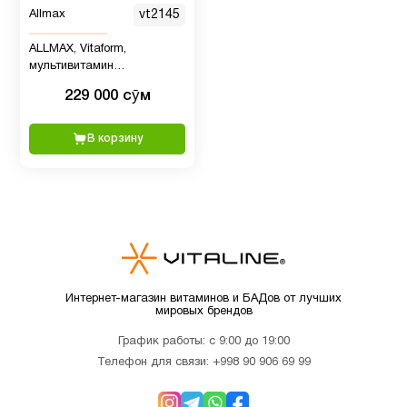
Allmax
vt2145
Спорт
33
ALLMAX, Vitaform,
питание
мультивитамин
премиального качества
229 000 сӯм
для женщин, 60 таблеток
Хром
1
В корзину
Цинк
1
Интернет-магазин витаминов и БАДов от лучших
мировых брендов
График работы: с 9:00 до 19:00
Телефон для связи:
+998 90 906 69 99