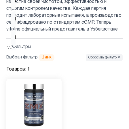
Коллагены
1
известна своей чистотой, эффективностью и
строгим контролем качества. Каждая партия
проходит лабораторные испытания, а производство
Магний
3
сертифицировано по стандартам cGMP. Теперь
vitaline официальный представитель в Узбекистане
Мужчинам
31
Фильтры
Мультивитамины
1
Выбран фильтр:
Цинк
Сбросить фильтр ✕
Товаров:
1
ногти и
1
волосы
Препараты
2
с магнием
Система
1