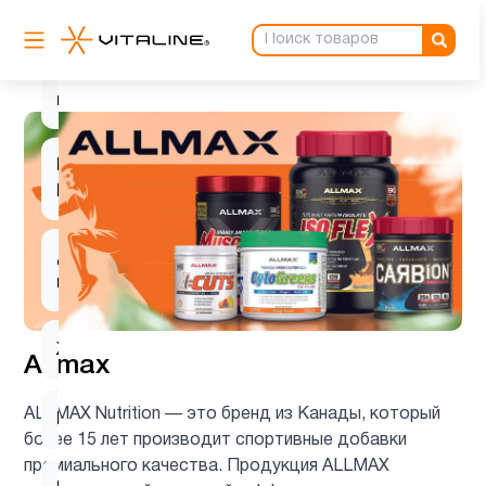
Биотин
1
Вегетарианский
1
продукт
Витамин
1
B
Для
5
похудения
Женщинам
31
Allmax
ALLMAX Nutrition — это бренд из Канады, который
Кожа
1
более 15 лет производит спортивные добавки
премиального качества. Продукция ALLMAX