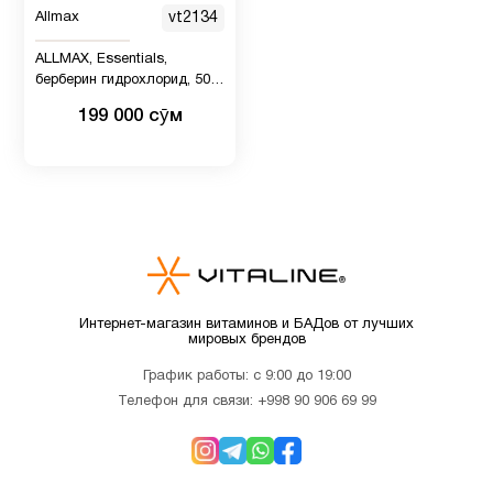
пищеварение
Allmax
vt2134
ALLMAX, Essentials,
Спорт
33
берберин гидрохлорид, 500
питание
мг, 30 веганских капсул
199 000 сӯм
Хром
1
Цинк
1
Интернет-магазин витаминов и БАДов от лучших
мировых брендов
График работы: с 9:00 до 19:00
Телефон для связи:
+998 90 906 69 99