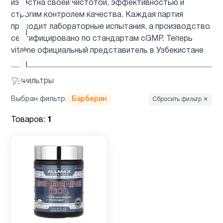
Коллагены
1
известна своей чистотой, эффективностью и
строгим контролем качества. Каждая партия
проходит лабораторные испытания, а производство
Магний
3
сертифицировано по стандартам cGMP. Теперь
vitaline официальный представитель в Узбекистане
Мужчинам
31
Фильтры
Мультивитамины
1
Выбран фильтр:
Барберин
Сбросить фильтр ✕
Товаров:
1
ногти и
1
волосы
Препараты
2
с магнием
Система
1