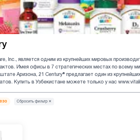
ry
care, Inc., является одним из крупнейших мировых производ
актов. Имея офисы в 7 стратегических местах по всему м
 штате Аризона, 21 Century® предлагает один из крупнейш
тов. Купить в Узбекистане можете только у нас www.vitali
езо
Сбросить фильтр ✕