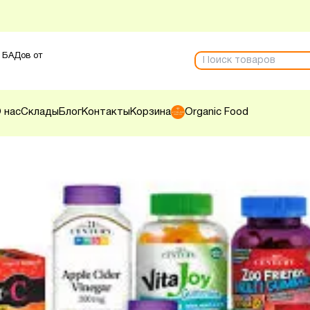
 БАДов от
 нас
Склады
Блог
Контакты
Корзина
Organic Food