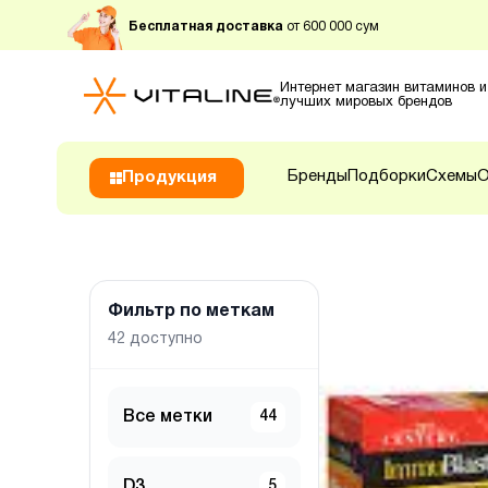
Бесплатная доставка
от 600 000 сум
Интернет магазин витаминов и
лучших мировых брендов
Бренды
Подборки
Схемы
О
Продукция
Фильтр по меткам
42
доступно
Все метки
44
D3
5