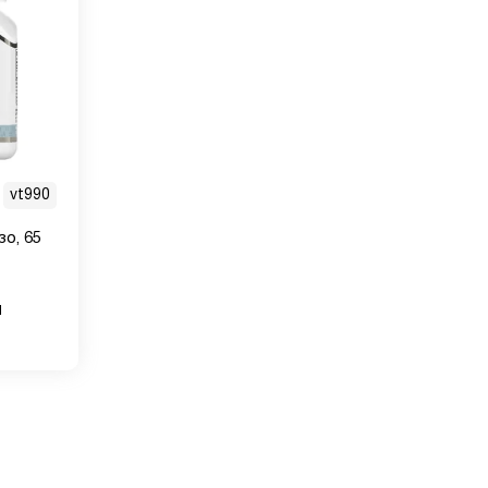
vt990
зо, 65
м