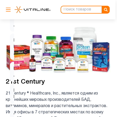
Витамин
C для
1
детей
Витамин
D для
1
детей
Витамин
9
д3
21st Century
Витамин
21 Century ® Healthcare, Inc., является одним из
1
Е
крупнейших мировых производителей БАД,
витаминов, минералов и растительных экстрактов.
Имея офисы в 7 стратегических местах по всему
Детские
1