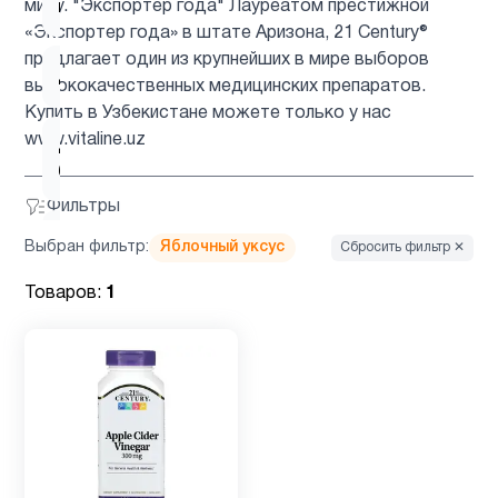
миру. "Экспортер года" Лауреатом престижной
мультивитамины
«Экспортер года» в штате Аризона, 21 Century®
предлагает один из крупнейших в мире выборов
Детям
3
высококачественных медицинских препаратов.
Купить в Узбекистане можете только у нас
www.vitaline.uz
Для
1
беременных
Фильтры
Для
Выбран фильтр:
Яблочный уксус
Сбросить фильтр ✕
1
подростков
Товаров:
1
Для
3
похудения
Железо
1