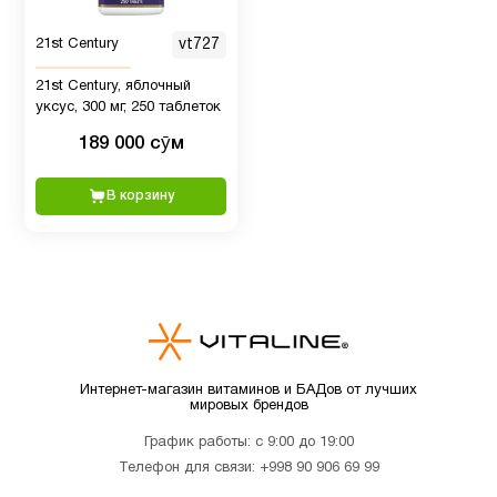
Женщинам
7
21st Century
vt727
Иммунитет
12
21st Century, яблочный
уксус, 300 мг, 250 таблеток
Кальции
7
189 000 сӯм
В корзину
Кожа
8
Коллагены
1
Магний
1
Интернет-магазин витаминов и БАДов от лучших
мировых брендов
Мелатонин
3
График работы: с 9:00 до 19:00
Телефон для связи:
+998 90 906 69 99