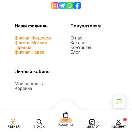
Минералы
2
Мужчинам
4
Наши филиалы
Покупателям
Мультивитамины
1
филиал Фидокор
О нас
филиал Максим
Каталог
Горький
Контакты
филиал Новза
Блог
ногти и
8
волосы
Личный кабинет
Омега
Мой профиль
3
Корзина
1
(omega
3)
Пожилым
6
шт.
0
Корзина
Каталог
Главная
Поиск
Кабинет