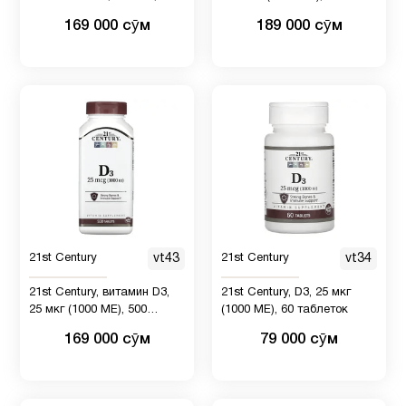
питание
таблеток
таблеток
169 000 сӯм
189 000 сӯм
Фолиевая
1
кислота
Цинк
4
Яблочный
1
уксус
21st Century
vt43
21st Century
vt34
21st Century, витамин D3,
21st Century, D3, 25 мкг
25 мкг (1000 МЕ), 500
(1000 МЕ), 60 таблеток
таблеток
169 000 сӯм
79 000 сӯм