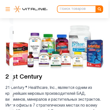
Кожа
8
Коллагены
1
Магний
1
Мелатонин
3
Минералы
2
21st Century
Мужчинам
4
21 Century ® Healthcare, Inc., является одним из
крупнейших мировых производителей БАД,
Мультивитамины
1
витаминов, минералов и растительных экстрактов.
Имея офисы в 7 стратегических местах по всему