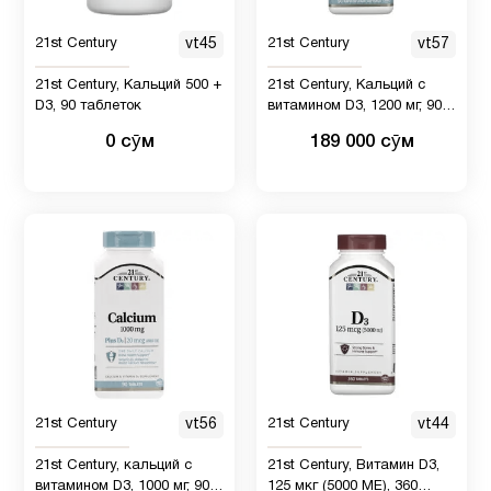
Продукты
2
Питание
21st Century
vt45
21st Century
vt57
21st Century, Кальций 500 +
21st Century, Кальций с
Рыбий
D3, 90 таблеток
витамином D3, 1200 мг, 90
1
жир
мягких таблеток с быстрым
0 сӯм
189 000 сӯм
высвобождением
Рыбий
жир
1
Омега-3
Селен
1
Система
2
пищеварение
21st Century
vt56
21st Century
vt44
21st Century, кальций с
21st Century, Витамин D3,
Спорт
1
витамином D3, 1000 мг, 90
125 мкг (5000 МЕ), 360