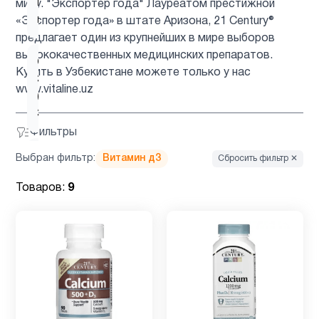
ногти и
миру. "Экспортер года" Лауреатом престижной
8
волосы
«Экспортер года» в штате Аризона, 21 Century®
предлагает один из крупнейших в мире выборов
высококачественных медицинских препаратов.
Омега
Купить в Узбекистане можете только у нас
3
1
www.vitaline.uz
(omega
3)
Фильтры
Пожилым
6
Выбран фильтр:
Витамин д3
Сбросить фильтр ✕
Товаров:
9
Препараты с
1
глюкозамином
Препараты
3
с магнием