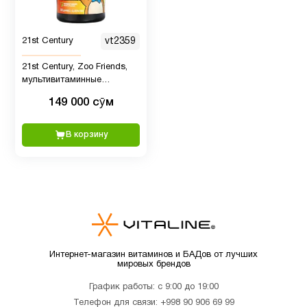
Иммунитет
12
21st Century
vt2359
21st Century, Zoo Friends,
Кальции
7
мультивитаминные
жевательные мармеладки,
149 000 сӯм
витамин C, 60
жевательных таблеток
Кожа
8
В корзину
Коллагены
1
Магний
1
Мелатонин
3
Интернет-магазин витаминов и БАДов от лучших
мировых брендов
График работы: с 9:00 до 19:00
Минералы
2
Телефон для связи:
+998 90 906 69 99