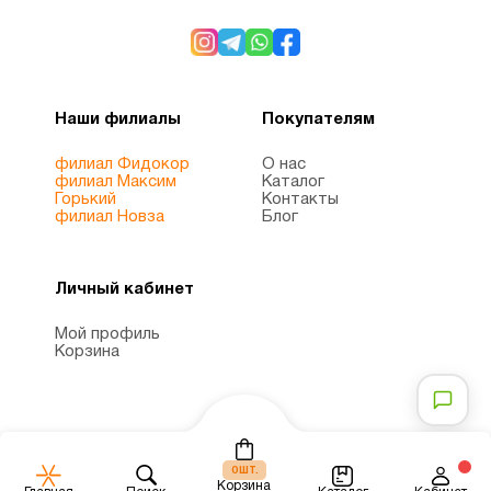
Мужчинам
4
Наши филиалы
Покупателям
Мультивитамины
1
филиал Фидокор
О нас
филиал Максим
Каталог
ногти и
Горький
Контакты
8
филиал Новза
Блог
волосы
Омега
Личный кабинет
3
1
Мой профиль
(omega
Корзина
3)
Пожилым
6
шт.
0
Корзина