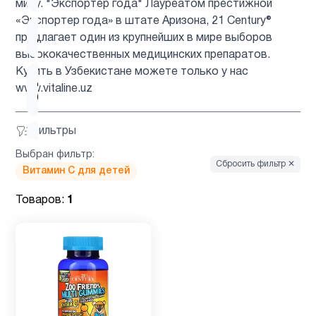
миру. "Экспортер года" Лауреатом престижной
«Экспортер года» в штате Аризона, 21 Century®
Детям
3
предлагает один из крупнейших в мире выборов
высококачественных медицинских препаратов.
Купить в Узбекистане можете только у нас
Для
www.vitaline.uz
1
беременных
Фильтры
Для
1
Выбран фильтр:
подростков
Сбросить фильтр ✕
Витамин C для детей
Для
Товаров:
1
3
похудения
Железо
1
Женщинам
7