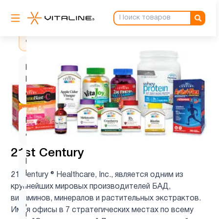
Витамин
C для
1
детей
Витамин
D для
1
детей
Витамин
9
д3
21st Century
Витамин
1
Е
21 Century ® Healthcare, Inc., является одним из
крупнейших мировых производителей БАД,
витаминов, минералов и растительных экстрактов.
Детские
1
Имея офисы в 7 стратегических местах по всему
мультивитамины