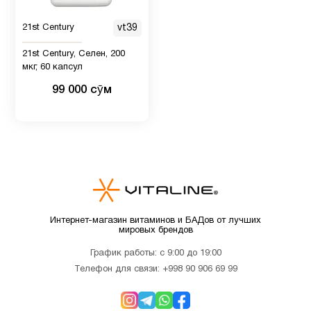
Женщинам
7
21st Century
vt39
21st Century, Селен, 200
Иммунитет
12
мкг, 60 капсул
99 000 сӯм
Кальции
7
Кожа
8
Коллагены
1
Интернет-магазин витаминов и БАДов от лучших
мировых брендов
Магний
1
График работы: с 9:00 до 19:00
Телефон для связи:
+998 90 906 69 99
Мелатонин
3