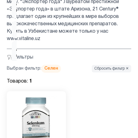
миру. "Экспортер года" Лауреатом престижной
Детские
1
«Экспортер года» в штате Аризона, 21 Century®
мультивитамины
предлагает один из крупнейших в мире выборов
высококачественных медицинских препаратов.
Детям
3
Купить в Узбекистане можете только у нас
www.vitaline.uz
Для
1
беременных
Фильтры
Выбран фильтр:
Селен
Сбросить фильтр ✕
Для
1
Товаров:
1
подростков
Для
3
похудения
Железо
1