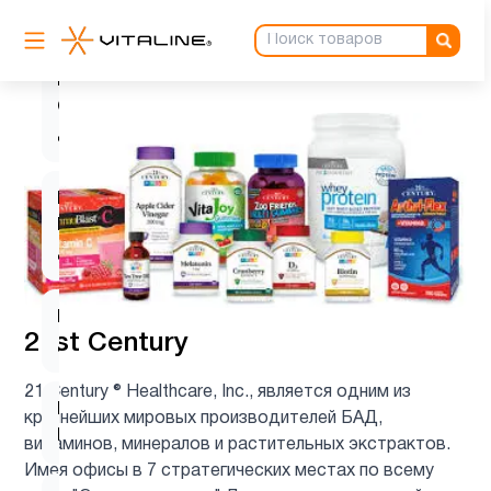
6
C
Витамин
C для
1
детей
Витамин
D для
1
детей
Витамин
9
21st Century
д3
21 Century ® Healthcare, Inc., является одним из
Витамин
крупнейших мировых производителей БАД,
1
Е
витаминов, минералов и растительных экстрактов.
Имея офисы в 7 стратегических местах по всему