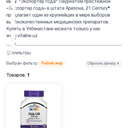
миру. "Экспортер года" Лауреатом престижной
мультивитамины
«Экспортер года» в штате Аризона, 21 Century®
предлагает один из крупнейших в мире выборов
Детям
3
высококачественных медицинских препаратов.
Купить в Узбекистане можете только у нас
www.vitaline.uz
Для
1
беременных
Фильтры
Для
Выбран фильтр:
Рыбий жир
Сбросить фильтр ✕
1
подростков
Товаров:
1
Для
3
похудения
Железо
1