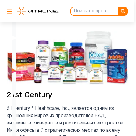
Витамин
C для
1
детей
Витамин
D для
1
детей
Витамин
9
д3
21st Century
Витамин
21 Century ® Healthcare, Inc., является одним из
1
Е
крупнейших мировых производителей БАД,
витаминов, минералов и растительных экстрактов.
Имея офисы в 7 стратегических местах по всему
Детские
1