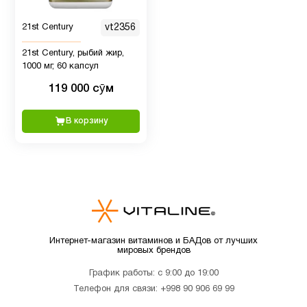
Женщинам
7
21st Century
vt2356
Иммунитет
12
21st Century, рыбий жир,
1000 мг, 60 капсул
Кальции
7
119 000 сӯм
В корзину
Кожа
8
Коллагены
1
Магний
1
Интернет-магазин витаминов и БАДов от лучших
мировых брендов
Мелатонин
3
График работы: с 9:00 до 19:00
Телефон для связи:
+998 90 906 69 99