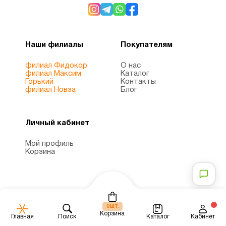
Минералы
2
Мужчинам
4
Наши филиалы
Покупателям
Мультивитамины
1
филиал Фидокор
О нас
филиал Максим
Каталог
Горький
Контакты
филиал Новза
Блог
ногти и
8
волосы
Личный кабинет
Омега
Мой профиль
3
Корзина
1
(omega
3)
Пожилым
6
шт.
0
Корзина
Каталог
Главная
Поиск
Кабинет