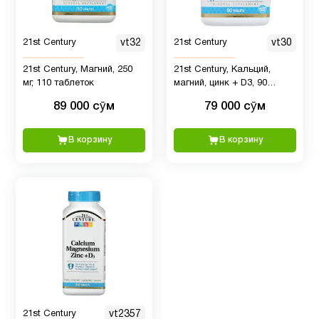
21st Century
vt32
21st Century
vt30
Мелатонин
3
21st Century, Магний, 250
21st Century, Кальций,
мг, 110 таблеток
магний, цинк + D3, 90
Минералы
2
таблеток
89 000 сӯм
79 000 сӯм
Мужчинам
4
В корзину
В корзину
Мультивитамины
1
ногти и
8
волосы
Омега
3
1
21st Century
vt2357