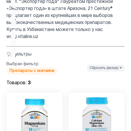
похудения
миру. "Экспортер года" Лауреатом престижной
«Экспортер года» в штате Аризона, 21 Century®
предлагает один из крупнейших в мире выборов
Железо
1
высококачественных медицинских препаратов.
Купить в Узбекистане можете только у нас
www.vitaline.uz
Женщинам
7
Фильтры
Иммунитет
12
Выбран фильтр:
Сбросить фильтр ✕
Препараты с магнием
Кальции
7
Товаров:
3
Кожа
8
Коллагены
1
Магний
1