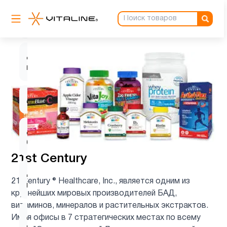
Витамин
1
Е
Детские
1
мультивитамины
Детям
3
Для
1
беременных
21st Century
Для
1
21 Century ® Healthcare, Inc., является одним из
подростков
крупнейших мировых производителей БАД,
витаминов, минералов и растительных экстрактов.
Для
Имея офисы в 7 стратегических местах по всему
3