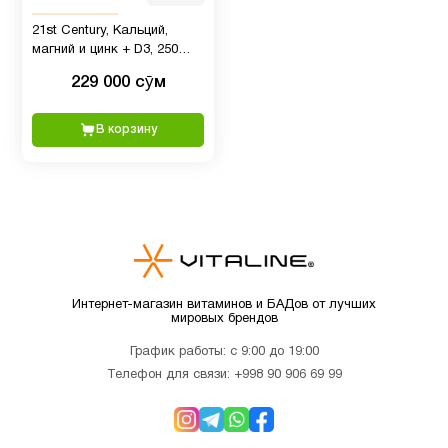
(omega
3)
21st Century, Кальций,
магний и цинк + D3, 250
таблеток
229 000 сӯм
Пожилым
6
В корзину
Препараты с
1
глюкозамином
Препараты
3
с магнием
Интернет-магазин витаминов и БАДов от лучших
Продукты
мировых брендов
2
Питание
График работы: с 9:00 до 19:00
Телефон для связи:
+998 90 906 69 99
Рыбий
1
жир