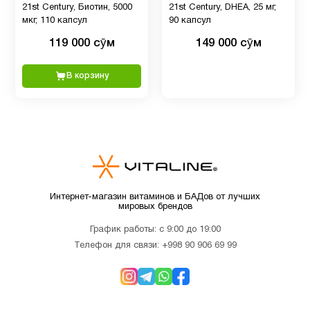
1
21st Century, Биотин, 5000
21st Century, DHEA, 25 мг,
(omega
мкг, 110 капсул
90 капсул
3)
119 000 сӯм
149 000 сӯм
Пожилым
6
В корзину
Препараты с
1
глюкозамином
Препараты
3
с магнием
Интернет-магазин витаминов и БАДов от лучших
мировых брендов
График работы: с 9:00 до 19:00
Продукты
2
Телефон для связи:
+998 90 906 69 99
Питание
Рыбий
1
жир