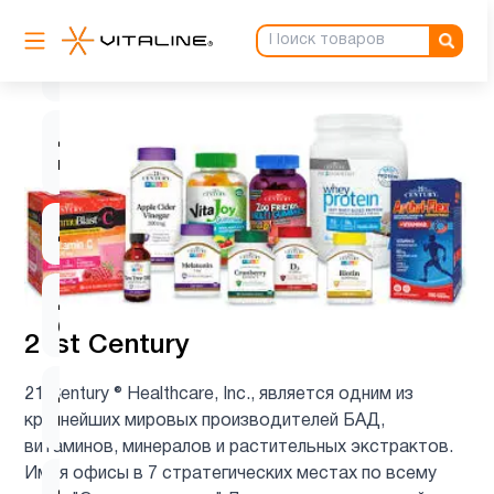
Витамин
1
Е
Детские
1
мультивитамины
Детям
3
Для
1
беременных
21st Century
21 Century ® Healthcare, Inc., является одним из
Для
1
крупнейших мировых производителей БАД,
подростков
витаминов, минералов и растительных экстрактов.
Имея офисы в 7 стратегических местах по всему
Для