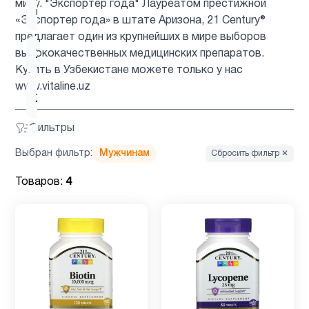
миру. "Экспортер года" Лауреатом престижной
3
похудения
«Экспортер года» в штате Аризона, 21 Century®
предлагает один из крупнейших в мире выборов
высококачественных медицинских препаратов.
Железо
1
Купить в Узбекистане можете только у нас
www.vitaline.uz
Женщинам
7
Фильтры
Иммунитет
12
Выбран фильтр:
Мужчинам
Сбросить фильтр ✕
Товаров:
4
Кальции
7
Кожа
8
Коллагены
1