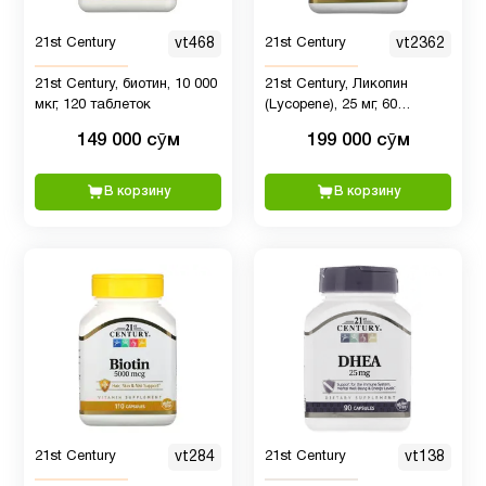
Магний
1
21st Century
vt468
21st Century
vt2362
21st Century, биотин, 10 000
21st Century, Ликопин
Мелатонин
3
мкг, 120 таблеток
(Lycopene), 25 мг, 60
таблеток
149 000 сӯм
199 000 сӯм
Минералы
2
В корзину
В корзину
Мужчинам
4
Мультивитамины
1
ногти и
8
волосы
Омега
21st Century
vt284
21st Century
vt138
3