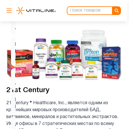
Витамин
C для
1
детей
Витамин
D для
1
детей
Витамин
9
д3
21st Century
Витамин
21 Century ® Healthcare, Inc., является одним из
1
Е
крупнейших мировых производителей БАД,
витаминов, минералов и растительных экстрактов.
Имея офисы в 7 стратегических местах по всему
Детские
1