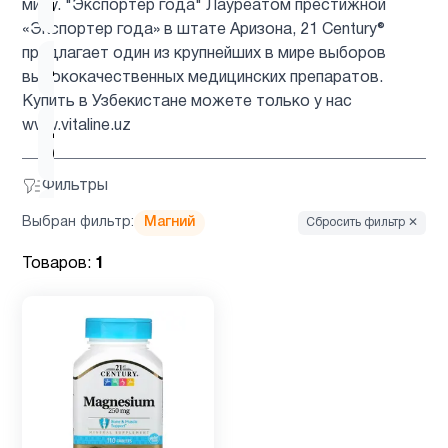
миру. "Экспортер года" Лауреатом престижной
мультивитамины
«Экспортер года» в штате Аризона, 21 Century®
предлагает один из крупнейших в мире выборов
Детям
3
высококачественных медицинских препаратов.
Купить в Узбекистане можете только у нас
www.vitaline.uz
Для
1
беременных
Фильтры
Для
Выбран фильтр:
Магний
Сбросить фильтр ✕
1
подростков
Товаров:
1
Для
3
похудения
Железо
1