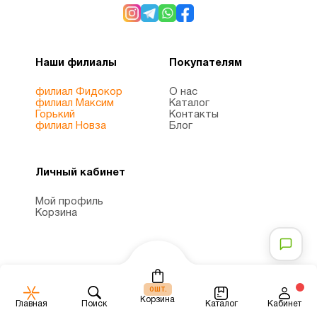
Минералы
2
Мужчинам
4
Наши филиалы
Покупателям
Мультивитамины
1
филиал Фидокор
О нас
филиал Максим
Каталог
Горький
Контакты
филиал Новза
Блог
ногти и
8
волосы
Личный кабинет
Омега
Мой профиль
3
Корзина
1
(omega
3)
Пожилым
6
шт.
0
Корзина
Каталог
Главная
Поиск
Кабинет