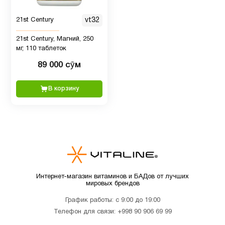
Женщинам
7
21st Century
vt32
Иммунитет
12
21st Century, Магний, 250
мг, 110 таблеток
Кальции
7
89 000 сӯм
В корзину
Кожа
8
Коллагены
1
Магний
1
Интернет-магазин витаминов и БАДов от лучших
мировых брендов
Мелатонин
3
График работы: с 9:00 до 19:00
Телефон для связи:
+998 90 906 69 99