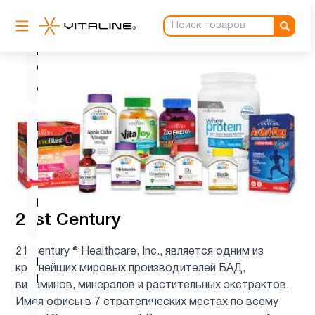
6
C
Витамин
C для
1
детей
Витамин
D для
1
детей
Витамин
9
21st Century
д3
21 Century ® Healthcare, Inc., является одним из
Витамин
крупнейших мировых производителей БАД,
1
Е
витаминов, минералов и растительных экстрактов.
Имея офисы в 7 стратегических местах по всему