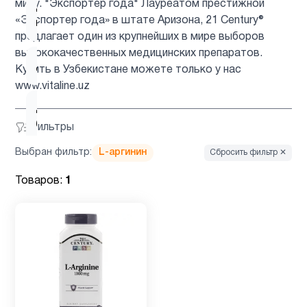
миру. "Экспортер года" Лауреатом престижной
Детские
1
«Экспортер года» в штате Аризона, 21 Century®
мультивитамины
предлагает один из крупнейших в мире выборов
высококачественных медицинских препаратов.
Детям
3
Купить в Узбекистане можете только у нас
www.vitaline.uz
Для
1
беременных
Фильтры
Выбран фильтр:
L-аргинин
Сбросить фильтр ✕
Для
1
Товаров:
1
подростков
Для
3
похудения
Железо
1