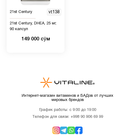
Женщинам
7
21st Century
vt138
21st Century, DHEA, 25 мг,
Иммунитет
12
90 капсул
149 000 сӯм
Кальции
7
Кожа
8
Коллагены
1
Интернет-магазин витаминов и БАДов от лучших
мировых брендов
Магний
1
График работы: с 9:00 до 19:00
Телефон для связи:
+998 90 906 69 99
Мелатонин
3