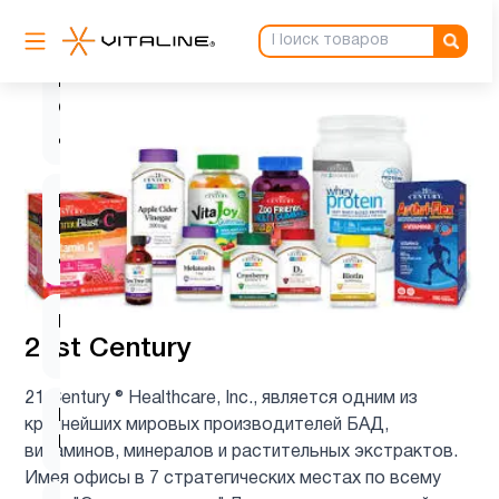
6
C
Витамин
C для
1
детей
Витамин
D для
1
детей
Витамин
9
21st Century
д3
21 Century ® Healthcare, Inc., является одним из
Витамин
крупнейших мировых производителей БАД,
1
Е
витаминов, минералов и растительных экстрактов.
Имея офисы в 7 стратегических местах по всему