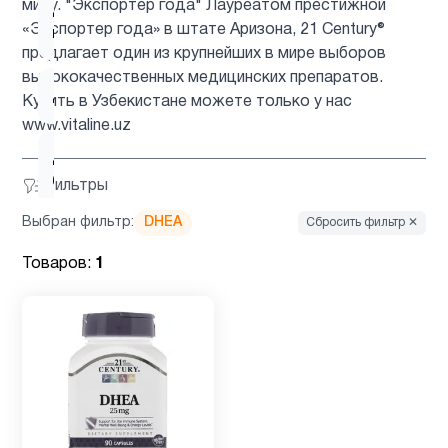
миру. "Экспортер года" Лауреатом престижной
Детские
1
«Экспортер года» в штате Аризона, 21 Century®
мультивитамины
предлагает один из крупнейших в мире выборов
высококачественных медицинских препаратов.
Детям
3
Купить в Узбекистане можете только у нас
www.vitaline.uz
Для
1
беременных
Фильтры
Выбран фильтр:
DHEA
Сбросить фильтр ✕
Для
1
Товаров:
1
подростков
Для
3
похудения
Железо
1