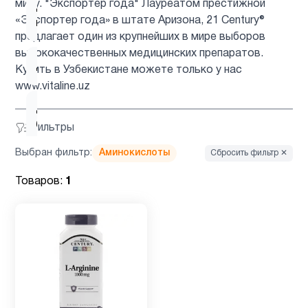
миру. "Экспортер года" Лауреатом престижной
Детские
1
«Экспортер года» в штате Аризона, 21 Century®
мультивитамины
предлагает один из крупнейших в мире выборов
высококачественных медицинских препаратов.
Детям
3
Купить в Узбекистане можете только у нас
www.vitaline.uz
Для
1
беременных
Фильтры
Выбран фильтр:
Аминокислоты
Сбросить фильтр ✕
Для
1
Товаров:
1
подростков
Для
3
похудения
Железо
1