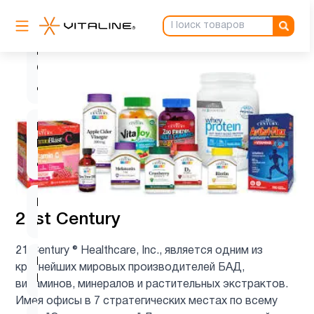
6
C
Витамин
C для
1
детей
Витамин
D для
1
детей
Витамин
9
21st Century
д3
21 Century ® Healthcare, Inc., является одним из
Витамин
крупнейших мировых производителей БАД,
1
Е
витаминов, минералов и растительных экстрактов.
Имея офисы в 7 стратегических местах по всему