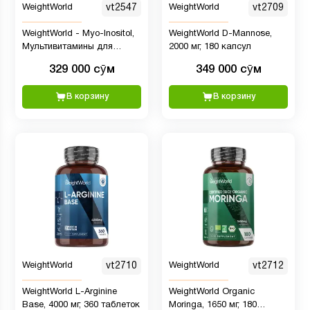
WeightWorld
vt2547
WeightWorld
vt2709
WeightWorld - Myo-Inositol,
WeightWorld D-Mannose,
Мультивитамины для
2000 мг, 180 капсул
женщин с Мио Инозитолом,
329 000 сӯм
349 000 сӯм
4000 мг, 120 таблеток
В корзину
В корзину
WeightWorld
vt2710
WeightWorld
vt2712
WeightWorld L-Arginine
WeightWorld Organic
Base, 4000 мг, 360 таблеток
Moringa, 1650 мг, 180