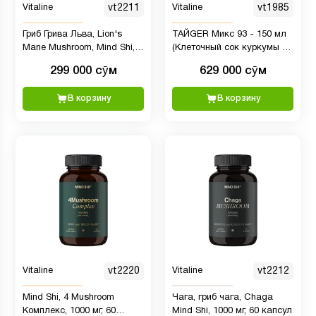
Vitaline
vt2211
Vitaline
vt1985
Гриб Грива Льва, Lion's
ТАЙGER Микс 93 - 150 мл
Mane Mushroom, Mind Shi,
(Клеточный сок куркумы и
1000 мг, 60 капсул
босвеллии с
299 000 сӯм
629 000 сӯм
полипренолами )
В корзину
В корзину
Vitaline
vt2220
Vitaline
vt2212
Mind Shi, 4 Mushroom
Чага, гриб чага, Chaga
Комплекс, 1000 мг, 60
Mind Shi, 1000 мг, 60 капсул