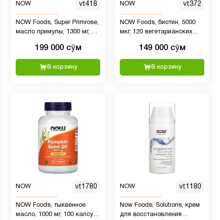
NOW
vt418
NOW
vt372
NOW Foods, Super Primrose,
NOW Foods, биотин, 5000
масло примулы, 1300 мг, 60
мкг, 120 вегетарианских
капсул
капсул
199 000 сӯм
149 000 сӯм
В корзину
В корзину
NOW
vt1780
NOW
vt1180
NOW Foods, тыквенное
Now Foods, Solutions, крем
масло, 1000 мг, 100 капсул
для восстановления