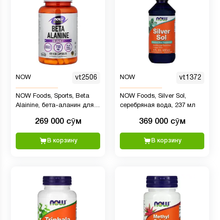
NOW
vt2506
NOW
vt1372
NOW Foods, Sports, Beta
NOW Foods, Silver Sol,
Alainine, бета-аланин для
серебряная вода, 237 мл
повышения выносливости,
269 000 сӯм
369 000 сӯм
750 мг, 120 растительных
капсул
В корзину
В корзину