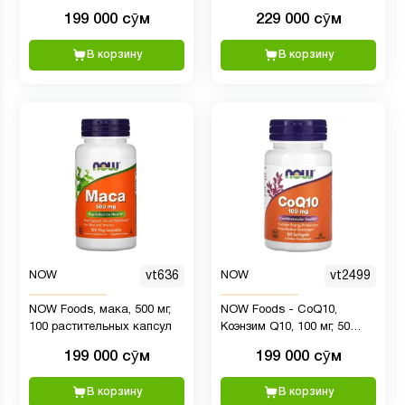
(500 мг в 1 капсуле)
баланса кожи с
199 000 сӯм
229 000 сӯм
прогестероном из дикого
ямса, без аромата, 20 мг,
В корзину
В корзину
85 г
NOW
vt636
NOW
vt2499
NOW Foods, мака, 500 мг,
NOW Foods - CoQ10,
100 растительных капсул
Коэнзим Q10, 100 мг, 50
мягких таблеток
199 000 сӯм
199 000 сӯм
В корзину
В корзину