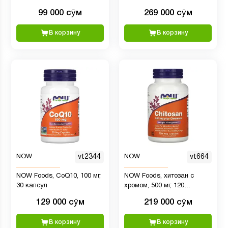
таблеток
мг, 90 растительных капсул
99 000 сӯм
269 000 сӯм
В корзину
В корзину
NOW
vt2344
NOW
vt664
NOW Foods, CoQ10, 100 мг,
NOW Foods, хитозан с
30 капсул
хромом, 500 мг, 120
вегетарианских капсул
129 000 сӯм
219 000 сӯм
В корзину
В корзину