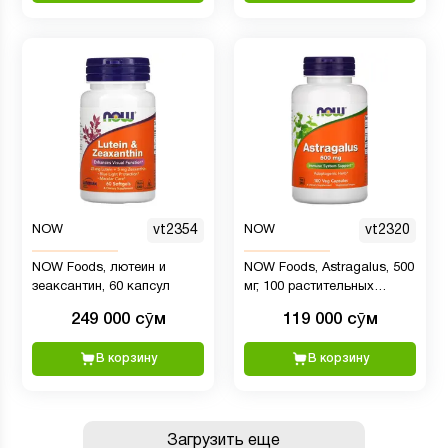
NOW
vt2354
NOW
vt2320
NOW Foods, лютеин и
NOW Foods, Astragalus, 500
зеаксантин, 60 капсул
мг, 100 растительных
капсул
249 000 сӯм
119 000 сӯм
В корзину
В корзину
Загрузить еще