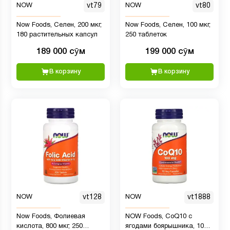
NOW
vt79
NOW
vt80
Now Foods, Селен, 200 мкг,
Now Foods, Селен, 100 мкг,
180 растительных капсул
250 таблеток
189 000 сӯм
199 000 сӯм
В корзину
В корзину
NOW
vt128
NOW
vt1888
Now Foods, Фолиевая
NOW Foods, CoQ10 с
кислота, 800 мкг, 250
ягодами боярышника, 100