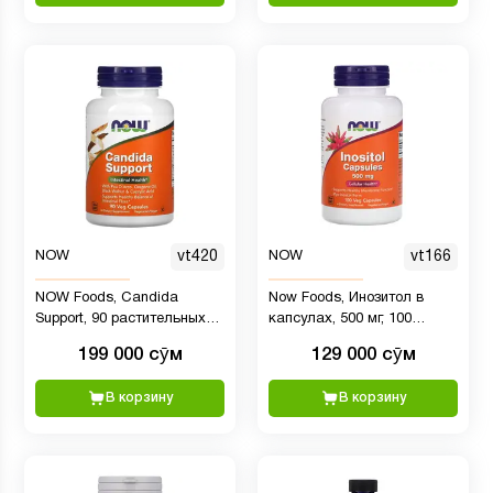
NOW
vt420
NOW
vt166
NOW Foods, Candida
Now Foods, Инозитол в
Support, 90 растительных
капсулах, 500 мг, 100
капсул
вегетарианских капсул
199 000 сӯм
129 000 сӯм
В корзину
В корзину