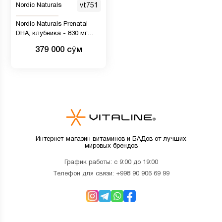
Nordic Naturals
vt751
Nordic Naturals Prenatal
DHA, клубника - 830 мг
омега-3 + 400 МЕ витамина
379 000 сӯм
D3-90 в мягких гелях -
поддерживает развитие
мозга у детей во время
беременности и лактации
срок годности 06/2028
Интернет-магазин витаминов и БАДов от лучших
мировых брендов
График работы: с 9:00 до 19:00
Телефон для связи:
+998 90 906 69 99