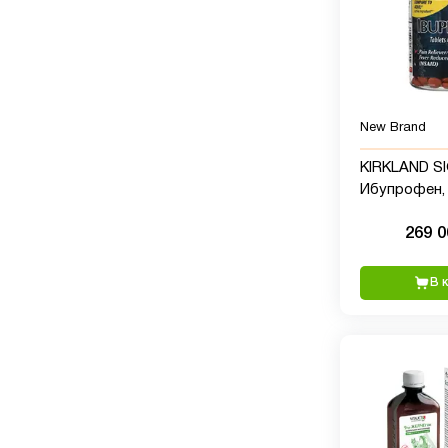
New Brand
KIRKLAND S
Ибупрофен, 
500 таблеток
269 
В 