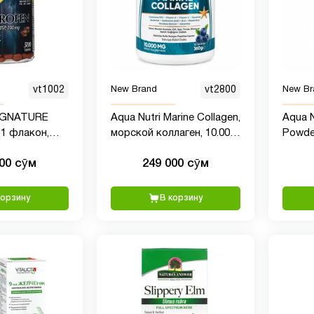
vt1002
New Brand
vt2800
New Br
IGNATURE
Aqua Nutri Marine Collagen,
Aqua N
1 флакон,
морской коллаген, 10.000
Powde
, 1 шт.
мг, 360 гр
мульт
000 сӯм
249 000 сӯм
биотин
гр
корзину
В корзину