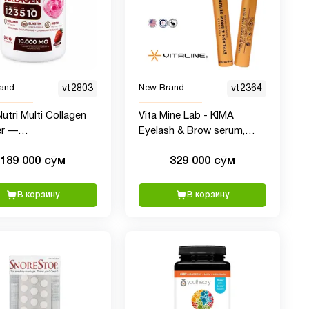
and
vt2803
New Brand
vt2364
utri Multi Collagen
Vita Mine Lab - KIMA
r —
Eyelash & Brow serum,
иколлаген с
Сыворотка для
189 000 сӯм
329 000 сӯм
ом, 10.000 мг , 360
укрепления и роста
ресниц и бровей
В корзину
В корзину