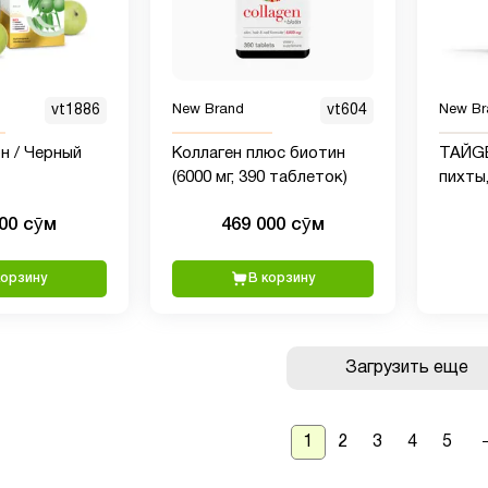
vt1886
New Brand
vt604
New Br
он / Черный
Коллаген плюс биотин
ТАЙGE
(6000 мг, 390 таблеток)
пихты,
000 сӯм
469 000 сӯм
корзину
В корзину
Загрузить еще
1
2
3
4
5