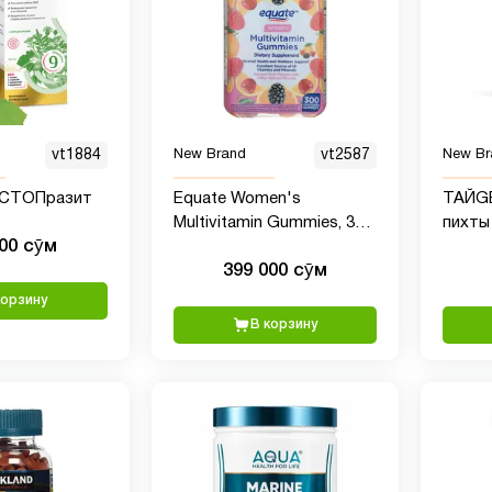
vt1884
New Brand
vt2587
New Br
а СТОПразит
Equate Women's
ТАЙGE
Multivitamin Gummies, 300
пихты
000 сӯм
жевательных конфет
полип
399 000 сӯм
корзину
В корзину