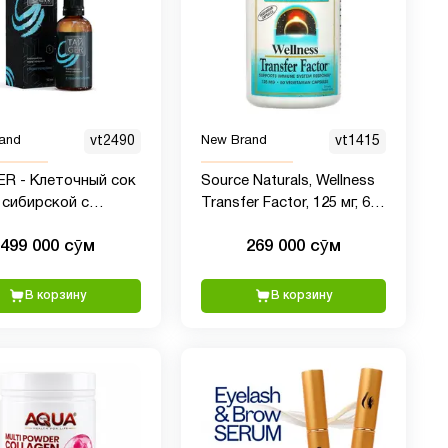
and
vt2490
New Brand
vt1415
R - Клеточный сок
Source Naturals, Wellness
 сибирской с
Transfer Factor, 125 мг, 60
ренолами, 50?мл
вегетарианских капсул
499 000 сӯм
269 000 сӯм
В корзину
В корзину