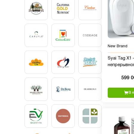
New Brand
Syai Tag X1
непрерывно
мониторинг
599 
В 