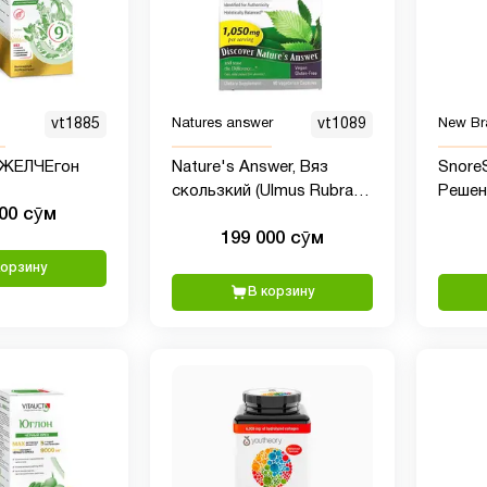
vt1885
Natures answer
vt1089
New Br
а ЖЕЛЧЕгон
Nature's Answer, Вяз
Snore
скользкий (Ulmus Rubra),
Решен
000 сӯм
350 мг, 90 растительных
перор
199 000 сӯм
капсул
жеват
проти
корзину
естес
В корзину
храпа
дыхани