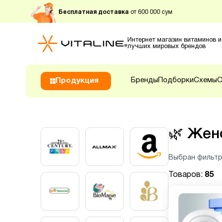
Бесплатная доставка
от 600 000 сум
Интернет магазин витаминов и
лучших мировых брендов
Бренды
Подборки
Схемы
О
Продукция
🌿
Женс
Выбран фильтр
Товаров:
85