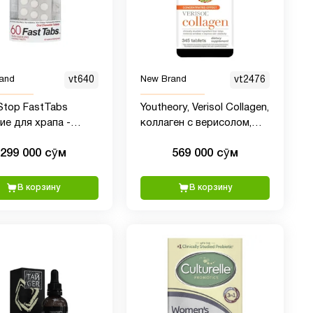
and
vt640
New Brand
vt2476
Stop FastTabs
Youtheory, Verisol Collagen,
ие для храпа -
коллаген с верисолом,
альные
345 таблеток
299 000 сӯм
569 000 сӯм
ельные таблетки
в храпа -
твенное облегчение
В корзину
В корзину
, правильное
е и сон - 60 штук