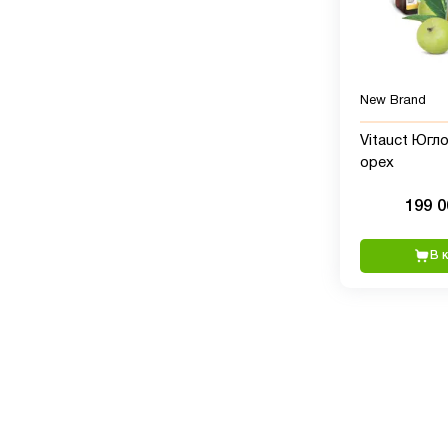
New Brand
Vitauct Югл
орех
199 
В 