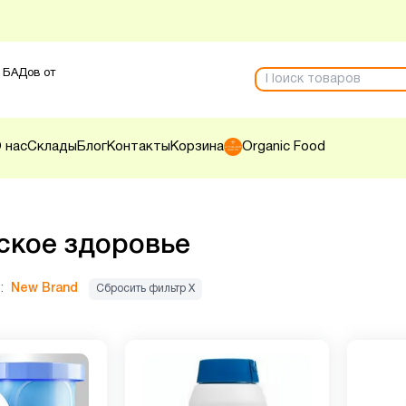
 БАДов от
 нас
Склады
Блог
Контакты
Корзина
Organic Food
кое здоровье
:
New Brand
Сбросить фильтр Х