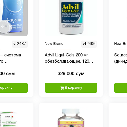
vt2487
New Brand
vt2406
New Br
 — система
Advil Liqui-Gels 200 мг,
Source
го
обезболивающее, 120
(диинд
а глюкозы
капсул с жидким
60 та
000 сӯм
329 000 сӯм
наполнением
корзину
В корзину