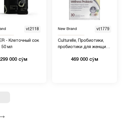
and
vt2118
New Brand
vt1779
R - Клеточный сок
Culturelle, Пробиотики,
 50 мл
пробиотики для женщин,
фруктовое ассорти, 30
299 000 сӯм
469 000 сӯм
жевательных таблеток