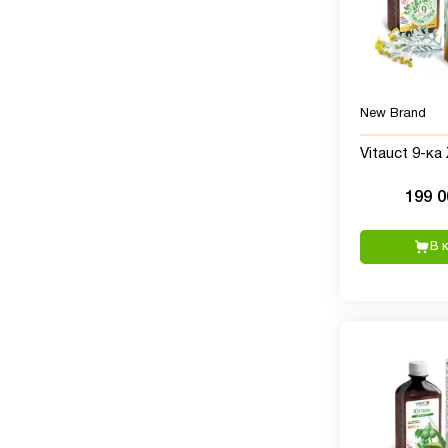
New Brand
Vitauct 9-к
199 
В 