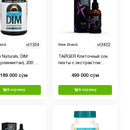
and
vt1324
New Brand
vt2422
 Naturals, DIM
ТАЙGER Клеточный сок
олинметан), 200 мг,
пихты с экстрактом
блеток
родиолы - 50 мл
189 000 сӯм
499 000 сӯм
В корзину
В корзину