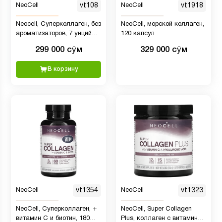
NeoCell
vt108
NeoCell
vt1918
Neocell, Суперколлаген, без
NeoCell, морской коллаген,
ароматизаторов, 7 унций
120 капсул
(198 г)
299 000 сӯм
329 000 сӯм
В корзину
NeoCell
vt1354
NeoCell
vt1323
NeoCell, Суперколлаген, +
NeoCell, Super Collagen
витамин C и биотин, 180
Plus, коллаген с витамином