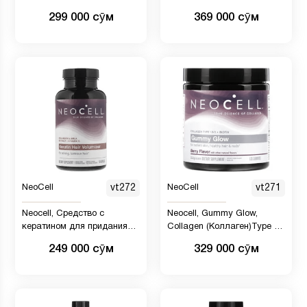
таблеток
C и гиалуроновой кислотой,
299 000 сӯм
369 000 сӯм
195 г
NeoCell
vt272
NeoCell
vt271
Neocell, Средство с
Neocell, Gummy Glow,
кератином для придания
Collagen (Коллаген)Type 1
объема волосам, 60 капсул
&amp; 3 + Biotin, Berry, 120
249 000 сӯм
329 000 сӯм
Gummies