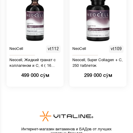
NeoCell
vt112
NeoCell
vt109
Neocell, Жидкий гранат с
Neocell, Super Collagen + C,
коллагеном и C, 4 г, 16
250 таблеток
жидких унций (473 мл)
499 000 сӯм
299 000 сӯм
Интернет-магазин витаминов и БАДов от лучших