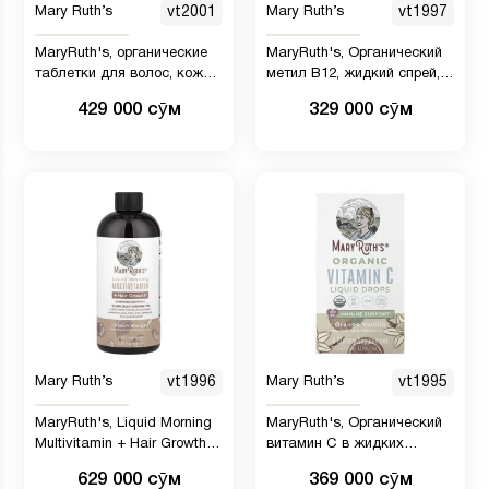
Mary Ruth’s
vt2001
Mary Ruth’s
vt1997
MaryRuth's, органические
MaryRuth's, Органический
таблетки для волос, кожи и
метил B12, жидкий спрей,
ногтей, со вкусом клубники,
1500 мкг, 30 мл
429 000 сӯм
329 000 сӯм
2500 мкг, 60 жевательных
таблеток (1250 мкг в 1 шт.)
Mary Ruth’s
vt1996
Mary Ruth’s
vt1995
MaryRuth's, Liquid Morning
MaryRuth's, Органический
Multivitamin + Hair Growth,
витамин C в жидких
персик и манго, 450 мл
каплях, апельсин и ваниль,
629 000 сӯм
369 000 сӯм
120 мл