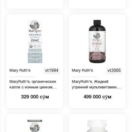
Mary Ruth’s
vt1994
Mary Ruth’s
vt2005
MaryRuth's, органические
MaryRuth's, Жидкий
капли с ионным цинком,
утренний мультивитамин,
без добавок, 11,25 мг, 120
малина, 450 мл
329 000 сӯм
499 000 сӯм
мл