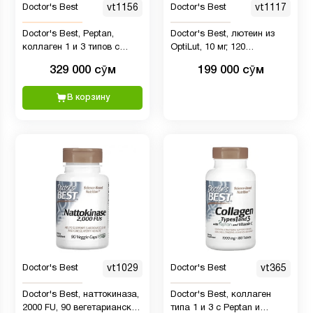
Doctor's Best
vt1156
Doctor's Best
vt1117
Doctor's Best, Peptan,
Doctor's Best, лютеин из
коллаген 1 и 3 типов с
OptiLut, 10 мг, 120
витамином C, 500 мг, 240
растительных капсул
329 000 сӯм
199 000 сӯм
капсул
В корзину
Doctor's Best
vt1029
Doctor's Best
vt365
Doctor's Best, наттокиназа,
Doctor's Best, коллаген
2000 FU, 90 вегетарианских
типа 1 и 3 с Peptan и