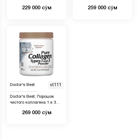
капсул
витамином C, 1000 мг, 180
229 000 сӯм
259 000 сӯм
таблеток
Doctor's Best
vt111
Doctor's Best, Порошок
чистого коллагена 1 и 3
типов, 7,1 унции (200 г)
269 000 сӯм