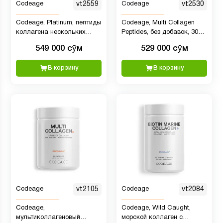
Codeage
vt2559
Codeage
vt2530
Codeage, Platinum, пептиды
Codeage, Multi Collagen
коллагена нескольких
Peptides, без добавок, 300 г
типов в порошке, с
(10,58 унции)
549 000 сӯм
529 000 сӯм
нейтральным вкусом, 326 г
(11,5 унции)
В корзину
В корзину
Codeage
vt2105
Codeage
vt2084
Codeage,
Codeage, Wild Caught,
мультиколлагеновый
морской коллаген с