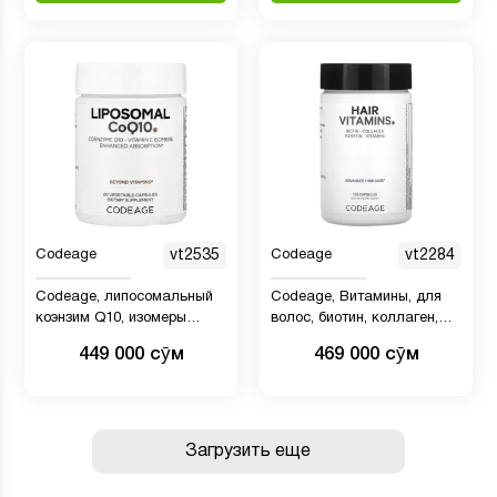
Codeage
vt2535
Codeage
vt2284
Codeage, липосомальный
Codeage, Витамины, для
коэнзим Q10, изомеры
волос, биотин, коллаген,
витамина E, улучшенное
кератин, 120 капсул
449 000 сӯм
469 000 сӯм
усвоение, 60 капсул
Загрузить еще