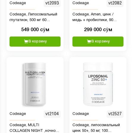
Codeage
vt2093
Codeage
vt2082
Codeage, Липосомальный
Codeage, Amen, цинк /
глутатион, 500 мг 60
медь + пробиотики, 90
растительных капсул
капсул
549 000 сӯм
299 000 сӯм
В корзину
В корзину
Codeage
vt2104
Codeage
vt2527
Codeage, MULTI
Codeage, липосомальный
COLLAGEN NIGHT ,ночной
цинк 50+, 50 мг, 100