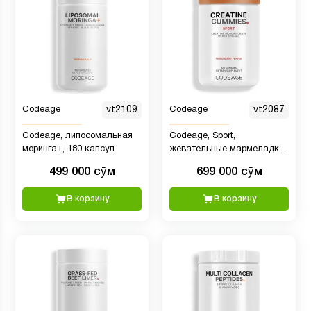
Codeage
vt2109
Codeage
vt2087
Codeage, липосомальная
Codeage, Sport,
моринга+, 180 капсул
жевательные мармеладки
с креатином, ягодное
499 000 сӯм
699 000 сӯм
ассорти, 120 жевательных
таблеток
В корзину
В корзину