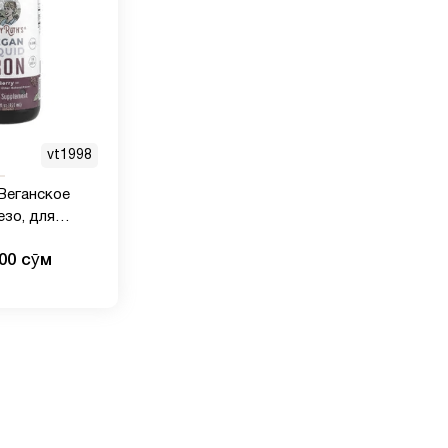
vt1998
 Веганское
зо, для
ет, ягоды, 6
000 сӯм