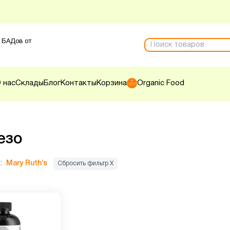
 БАДов от
 нас
Склады
Блог
Контакты
Корзина
Organic Food
езо
:
Mary Ruth’s
Сбросить фильтр Х