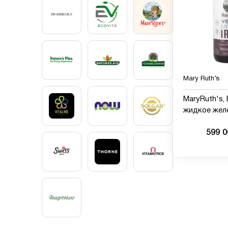
Mary Ruth’s
MaryRuth's,
жидкое желе
детей от 4 л
599 
мг, 450 мл