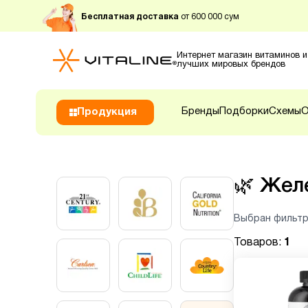
Бесплатная доставка
от 600 000 сум
Интернет магазин витаминов и
лучших мировых брендов
Бренды
Подборки
Схемы
О
Продукция
🌿
Жел
Выбран фильтр
Товаров:
1