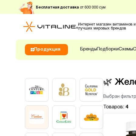
Бесплатная доставка
от 600 000 сум
Интернет магазин витаминов и
лучших мировых брендов
Бренды
Подборки
Схемы
О
Продукция
🌿
Жел
Выбран фильтр
Товаров:
4