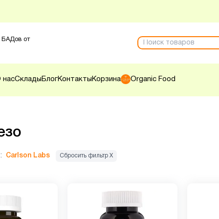
 БАДов от
 нас
Склады
Блог
Контакты
Корзина
Organic Food
езо
:
Carlson Labs
Сбросить фильтр Х