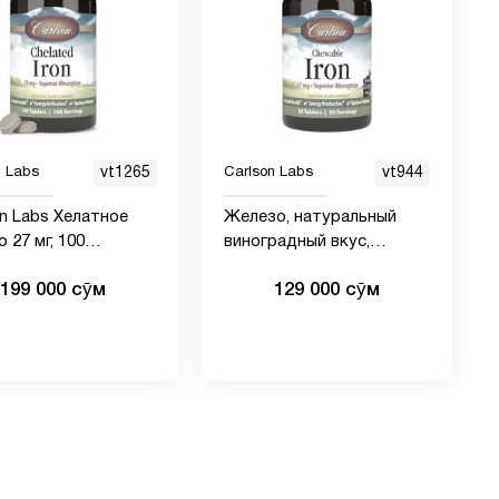
n Labs
vt1265
Carlson Labs
vt944
on Labs Хелатное
Железо, натуральный
 27 мг, 100
виноградный вкус,
ток
Chewable Iron, Carlson
199 000 сӯм
129 000 сӯм
Labs, 27 мг, 30 таблеток