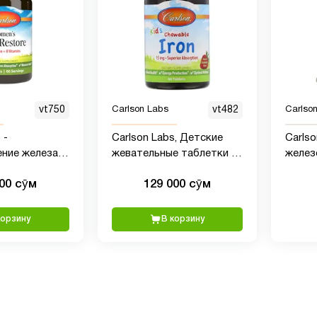
vt750
Carlson Labs
vt482
Carlso
 -
Carlson Labs, Детские
Carls
ение железа
жевательные таблетки с
железо
 + витамины
железом, натуральный
табле
000 сӯм
129 000 сӯм
клубничный
ароматизатор, 15 мг, 60
таблеток
корзину
В корзину