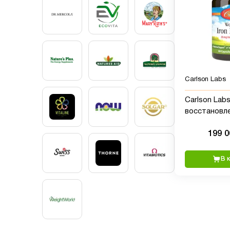
Carlson Labs
Carlson Labs
восстановл
для женщин
199 
Б
В 