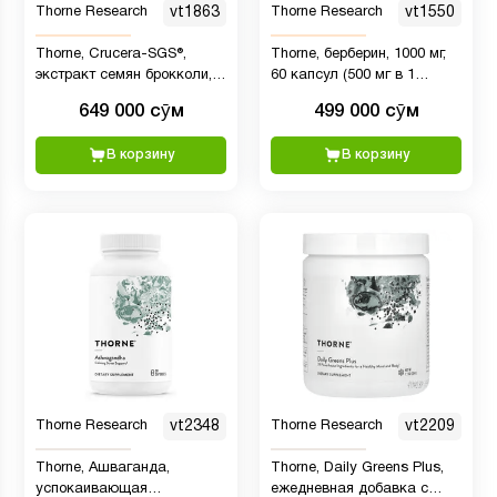
Thorne Research
vt1863
Thorne Research
vt1550
Thorne, Crucera-SGS®,
Thorne, берберин, 1000 мг,
экстракт семян брокколи,
60 капсул (500 мг в 1
50 мг, 60 капсул
капсуле)
649 000 сӯм
499 000 сӯм
В корзину
В корзину
Thorne Research
vt2348
Thorne Research
vt2209
Thorne, Ашваганда,
Thorne, Daily Greens Plus,
успокаивающая
ежедневная добавка с