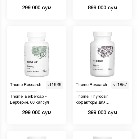
поддержка при стрессе, 30
зеленью, 204 г (7,2 унции)
299 000 сӯм
899 000 сӯм
капсул
Thorne Research
vt1939
Thorne Research
vt1857
Thorne, Berbercap -
Thorne, Thyrocsin,
Берберин, 60 капсул
кофакторы для
щитовидной железы, 120
299 000 сӯм
399 000 сӯм
капсул