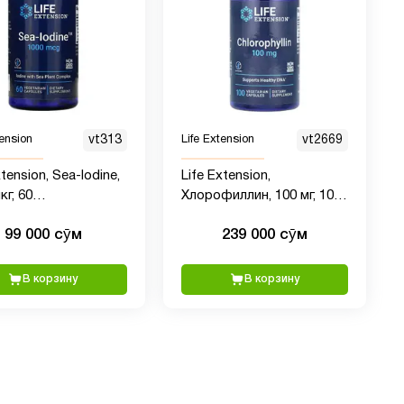
tension
vt313
Life Extension
vt2669
xtension, Sea-Iodine,
Life Extension,
кг, 60
Хлорофиллин, 100 мг, 100
арианских капсул
вегетарианских капсул
99 000 сӯм
239 000 сӯм
В корзину
В корзину