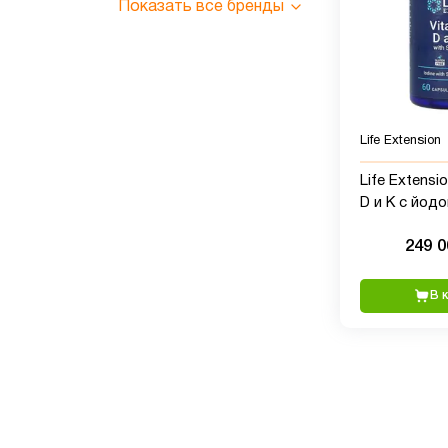
Показать все бренды
Life Extension
Life Extensi
D и К с йодо
60 капсул
249 
В 