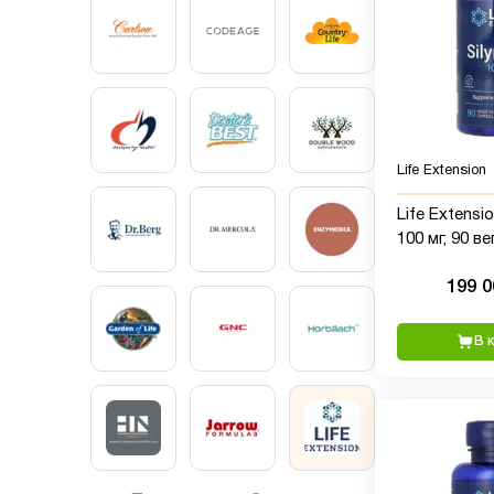
Life Extension
Life Extensi
100 мг, 90 в
капсул
199 
В 