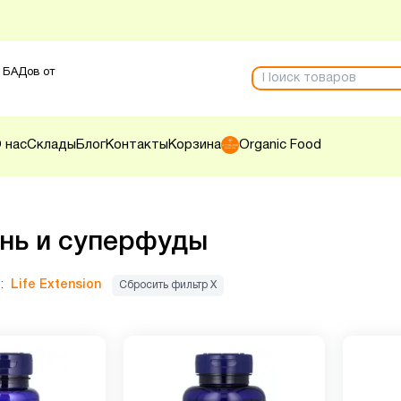
 БАДов от
 нас
Склады
Блог
Контакты
Корзина
Organic Food
нь и суперфуды
:
Life Extension
Сбросить фильтр Х