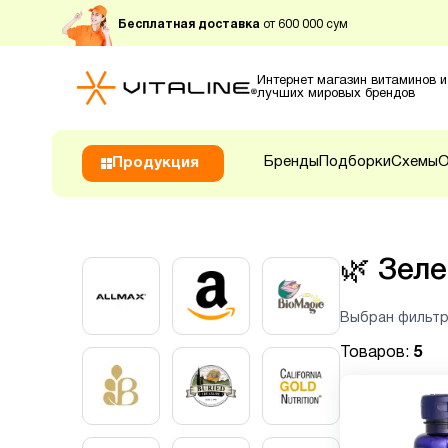
Бесплатная доставка
от 600 000 сум
Интернет магазин витаминов и
лучших мировых брендов
Бренды
Подборки
Схемы
О
Продукция
🌿
Зеле
Выбран фильтр
Товаров:
5