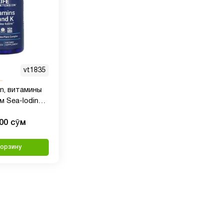
vt1835
on, витамины
м Sea-Iodine,
000 сӯм
корзину