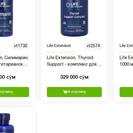
vt1730
Life Extension
vt2574
Life Ex
on, Силимарин,
Life Extension, Thyroid
Life E
егетарианских
Support - комплекс для
1000 м
поддержки здоровья
вегет
000 сӯм
329 000 сӯм
щитовидной железы, 60
капсул
корзину
В корзину