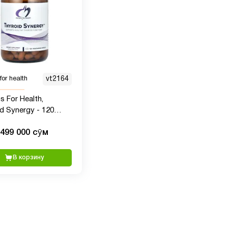
for health
vt2164
s For Health,
d Synergy - 120
л
499 000 сӯм
В корзину