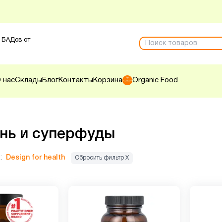
 БАДов от
 нас
Склады
Блог
Контакты
Корзина
Organic Food
нь и суперфуды
:
Design for health
Сбросить фильтр Х