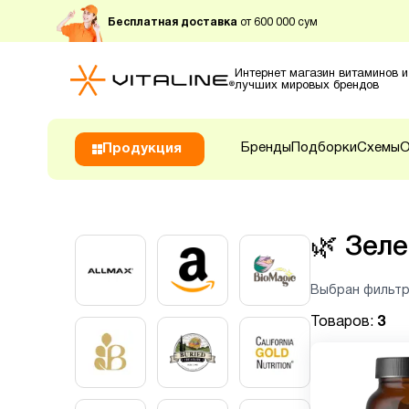
Бесплатная доставка
от 600 000 сум
Интернет магазин витаминов и
лучших мировых брендов
Бренды
Подборки
Схемы
О
Продукция
🌿
Зеле
Выбран фильтр
Товаров:
3