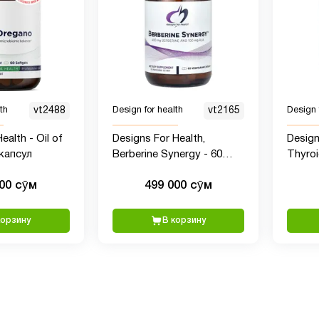
th
vt2488
Design for health
vt2165
Design 
ealth - Oil of
Designs For Health,
Design
 капсул
Berberine Synergy - 60
Thyroi
капсул
капсу
000 сӯм
499 000 сӯм
корзину
В корзину