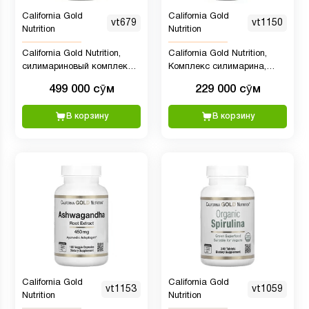
California Gold
California Gold
vt679
vt1150
Nutrition
Nutrition
California Gold Nutrition,
California Gold Nutrition,
силимариновый комплекс
Комплекс силимарина,
для здоровья печени:
экстракт расторопши с
499 000 сӯм
229 000 сӯм
расторопша, куркумин,
одуванчиком, артишок,
артишок, одуванчик,
комплекс куркумина C3,
В корзину
В корзину
имбирь и черный перец, 360
имбирь и BioPerine®, 120
растительных капсул
растительных капсул
California Gold
California Gold
vt1153
vt1059
Nutrition
Nutrition