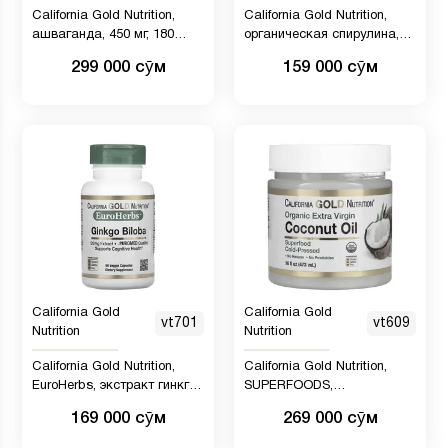
California Gold Nutrition,
California Gold Nutrition,
ашваганда, 450 мг, 180
органическая спирулина,
растительных капсул
сертификат USDA Organic,
299 000 сӯм
159 000 сӯм
500 мг, 240 таблеток
California Gold
California Gold
vt701
vt609
Nutrition
Nutrition
California Gold Nutrition,
California Gold Nutrition,
EuroHerbs, экстракт гинкго
SUPERFOODS,
билоба, европейское
органическое
169 000 сӯм
269 000 сӯм
качество, 120 мг, 60
нерафинированное
растительных капсул
кокосовое масло первого