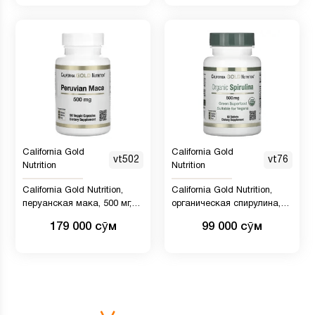
холодного отжима, 473 мл
California Gold
California Gold
vt502
vt76
Nutrition
Nutrition
California Gold Nutrition,
California Gold Nutrition,
перуанская мака, 500 мг,
органическая спирулина,
90 вегетарианских капсул
сертификат USDA Organic,
179 000 сӯм
99 000 сӯм
500 мг, 60 таблеток