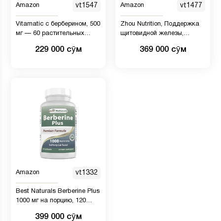
Amazon
vt1547
Amazon
vt1477
Vitamatic с берберином, 500
Zhou Nutrition, Поддержка
мг — 60 растительных
щитовидной железы,
капсул
содержит йод, 60
229 000 сӯм
369 000 сӯм
вегетарианских капсул
Amazon
vt1332
Best Naturals Berberine Plus
1000 мг на порцию, 120
капсул
399 000 сӯм