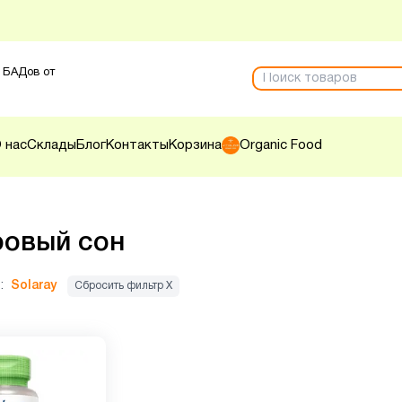
 БАДов от
 нас
Склады
Блог
Контакты
Корзина
Organic Food
овый сон
:
Solaray
Сбросить фильтр Х