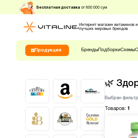
Бесплатная доставка
от 600 000 сум
Интернет магазин витаминов и
лучших мировых брендов
Бренды
Подборки
Схемы
О
Продукция
🌿
Здор
Выбран фильтр
Товаров:
1