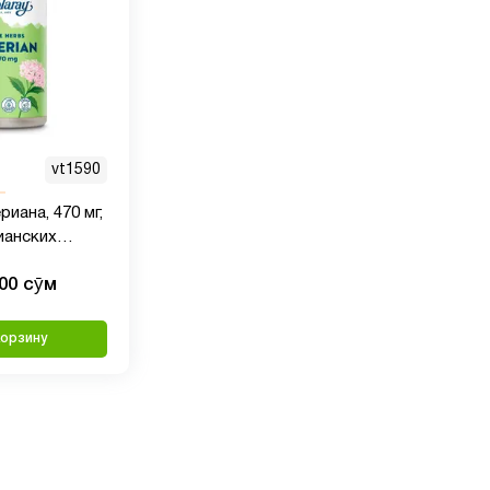
vt1590
риана, 470 мг,
ианских
000 сӯм
корзину