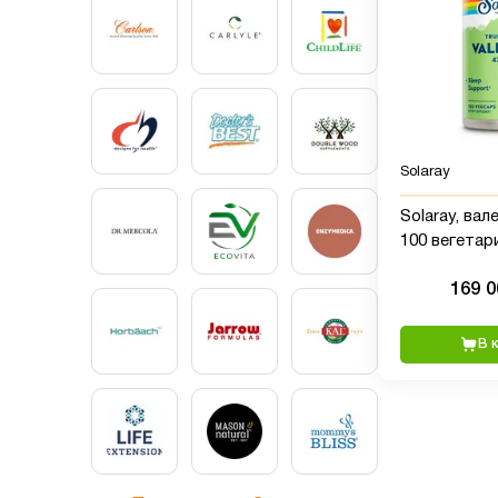
Solaray
Solaray, вале
100 вегетар
капсул
169 
В 