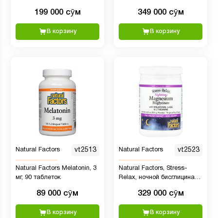
таблеток
жевательных таблеток
199 000 сӯм
349 000 сӯм
В корзину
В корзину
Natural Factors
vt2513
Natural Factors
vt2523
Natural Factors Melatonin, 3
Natural Factors, Stress-
мг, 90 таблеток
Relax, ночной бисглицинат
магния в порошке с
89 000 сӯм
329 000 сӯм
мелатонином, ГАМК и L-
теанином, 120 г (4,23 унции)
В корзину
В корзину