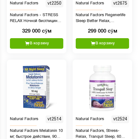
Natural Factors
vt2250
Natural Factors
vt2675
Natural Factors - STRESS
Natural Factors Regenerlife
RELAX Ночной бисглицинат
Sleep Better Relax,
магния, 90 растительных
Ашваганда 250 мг,
329 000 сӯм
299 000 сӯм
капсул
Мелатонин 5 мг, 60 капсул
В корзину
В корзину
Natural Factors
vt2514
Natural Factors
vt2524
Natural Factors Melatonin 10
Natural Factors, Stress-
мг, быстрое действие, 90
Relax, Tranquil Sleep, 60