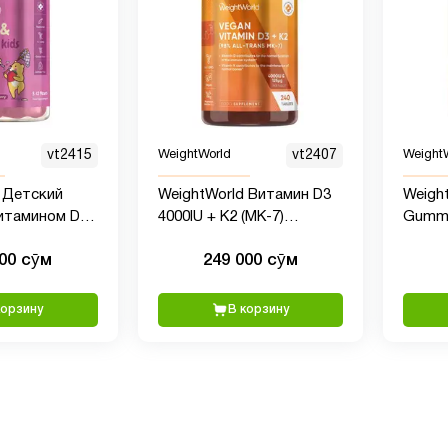
vt2415
WeightWorld
vt2407
Weight
 Детский
WeightWorld Витамин D3
Weight
итамином D3,
4000IU + K2 (MK-7)
Gummie
ьных мишек
125mcg, 240 таблеток
120 ш
000 сӯм
249 000 сӯм
корзину
В корзину