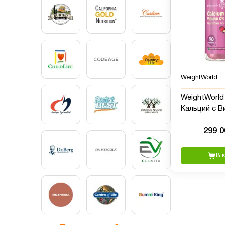
WeightWorld
WeightWorld
Кальций с В
90 жевател
299 
В 