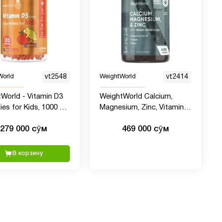
World
vt2548
WeightWorld
vt2414
World - Vitamin D3
WeightWorld Calcium,
s for Kids, 1000 UI,
Magnesium, Zinc, Vitamin
т
D3, 400 таблеток
279 000 сӯм
469 000 сӯм
В корзину