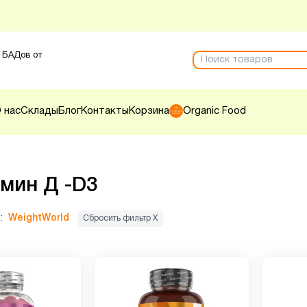
 БАДов от
 нас
Склады
Блог
Контакты
Корзина
Organic Food
мин Д -D3
:
WeightWorld
Сбросить фильтр Х