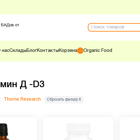
 БАДов от
 нас
Склады
Блог
Контакты
Корзина
Organic Food
мин Д -D3
:
Thorne Research
Сбросить фильтр Х