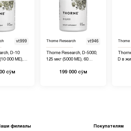
ch
vt999
Thorne Research
vt946
Thorne
arch, D-10
Thorne Research, D-5000,
Thorn
(10 000 МЕ),
125 мкг (5000 МЕ), 60
D в ж
капсул
000 сӯм
199 000 сӯм
Наши филиалы
Покупателям