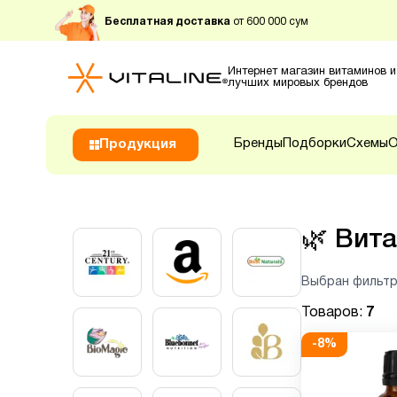
Бесплатная доставка
от 600 000 сум
Интернет магазин витаминов и
лучших мировых брендов
Бренды
Подборки
Схемы
О
Продукция
🌿
Вита
Выбран фильтр
Товаров:
7
-
8
%