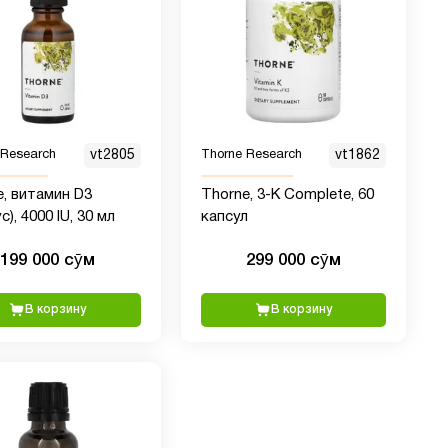
 Research
vt2805
Thorne Research
vt1862
e, витамин D3
Thorne, 3-K Complete, 60
с), 4000 IU, 30 мл
капсул
199 000 сӯм
299 000 сӯм
В корзину
В корзину