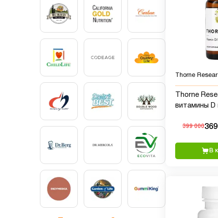
Thorne Resear
Thorne Rese
витамины D и
(1000 МЕ), 3
369
399 000
В 