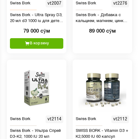
Swiss Bork
vt2007
Swiss Bork
vt2276
Swiss Bork - Ultra Spray D3,
Swiss Bork - Добавка с
20 мл d3 1000 iu для детей
кальцием, магнием, цинком
и взрослых
и витамином D для общей
79 000 сӯм
89 000 сӯм
поддержки здоровья, 30
таблеток
В корзину
Swiss Bork
vt2114
Swiss Bork
vt2112
Swiss Bork - Ультра Спрей
SWISS BORK - Vitamin D3 +
D3-K2, 1000 IU 20 мл
K2,5000 IU 60 капсул