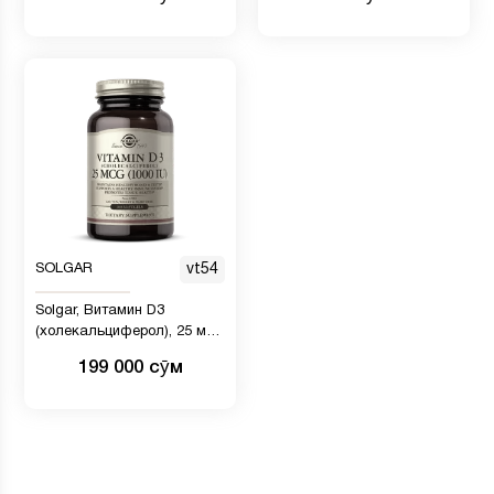
ВИТАМИНАМИ А И D) 250
мкг (5000 МЕ), 59 мл
ШТ
SOLGAR
vt54
Solgar, Витамин D3
(холекальциферол), 25 мкг
(1000 МЕ), 180 таблеток
199 000 сӯм