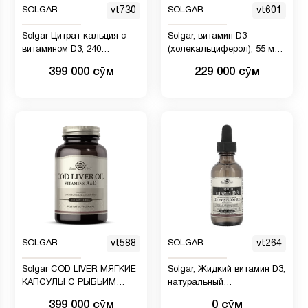
SOLGAR
vt730
SOLGAR
vt601
Solgar Цитрат кальция с
Solgar, витамин D3
витамином D3, 240
(холекальциферол), 55 мкг
таблеток - способствует
(2200 МЕ), 100
399 000 сӯм
229 000 сӯм
здоровью костей и зубов,
вегетарианских капсул
поддерживает скелетно-
мышечную и нервную
системы - без ГМО, без
глютена, без молочных
продуктов, кошерный,
халяль - 60 порций
SOLGAR
vt588
SOLGAR
vt264
Solgar COD LIVER МЯГКИЕ
Solgar, Жидкий витамин D3,
КАПСУЛЫ С РЫБЬИМ
натуральный
ЖИРОМ (ДОБАВКА С
апельсиновый вкус, 125
399 000 сӯм
0 сӯм