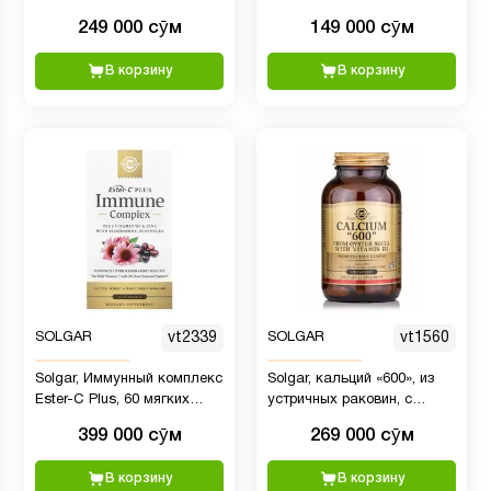
мкг (10 000 МЕ), 120 капсул
(1000 МЕ), 100 мягких
249 000 сӯм
149 000 сӯм
капсул - Помогает
поддерживать здоровье
В корзину
В корзину
костей и зубов -
Поддержка иммунной
системы - Без ГМО, без
глютена, без молочных
продуктов - 100 порций
SOLGAR
vt2339
SOLGAR
vt1560
Solgar, Иммунный комплекс
Solgar, кальций «600», из
Ester-C Plus, 60 мягких
устричных раковин, с
таблеток
витамином D3, 120
399 000 сӯм
269 000 сӯм
таблеток
В корзину
В корзину