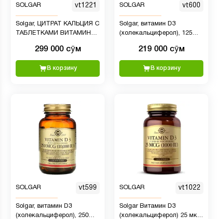
SOLGAR
vt1221
SOLGAR
vt600
Solgar, ЦИТРАТ КАЛЬЦИЯ С
Solgar, витамин D3
ТАБЛЕТКАМИ ВИТАМИНА
(холекальциферол), 125
D3
мкг (5000 МЕ), 100 капсул
299 000 сӯм
219 000 сӯм
В корзину
В корзину
SOLGAR
vt599
SOLGAR
vt1022
Solgar, витамин D3
Solgar Витамин D3
(холекальциферол), 250
(холекальциферол) 25 мкг