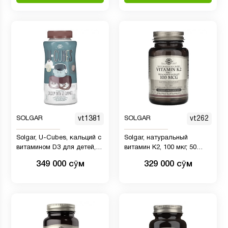
SOLGAR
vt1381
SOLGAR
vt262
Solgar, U-Cubes, кальций с
Solgar, натуральный
витамином D3 для детей,
витамин K2, 100 мкг, 50
со вкусом клубники, 120
растительных капсул
349 000 сӯм
329 000 сӯм
жевательных мармеладок