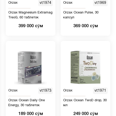
Orzax
vt1974
Orzax
vt1969
Orzax Magnesium Extramag
Orzax Ocean Pulse, 30
TreoG, 60 таблеток
капсул
399 000 сӯм
369 000 сӯм
Orzax
vt1973
Orzax
vt1971
Orzax Ocean Daily One
Orzax Ocean TwoD drop, 30
Energy, 30 таблеток
мл
189 000 сӯм
249 000 сӯм