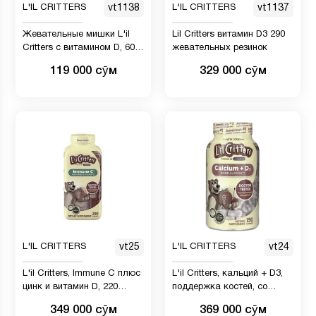
L'IL CRITTERS
vt1138
L'IL CRITTERS
vt1137
Жевательные мишки L'il
Lil Critters витамин D3 290
Critters с витамином D, 60
жевательных резинок
шт.
119 000 сӯм
329 000 сӯм
L'IL CRITTERS
vt25
L'IL CRITTERS
vt24
L'il Critters, Immune C плюс
L'il Critters, кальций + D3,
цинк и витамин D, 220
поддержка костей, со
жевательных таблеток
вкусом черной вишни,
349 000 сӯм
369 000 сӯм
апельсина и клубники, 150