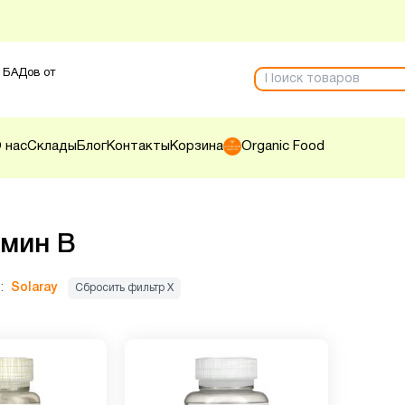
 БАДов от
 нас
Склады
Блог
Контакты
Корзина
Organic Food
мин B
:
Solaray
Сбросить фильтр Х