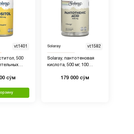
vt1401
Solaray
vt1582
ститол, 500
Solaray, пантотеновая
тительных
кислота, 500 мг, 100
растительных капсул
000 сӯм
179 000 сӯм
корзину