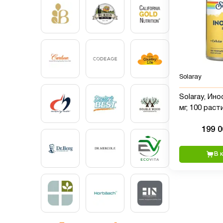
Solaray
Solaray, Ино
мг, 100 рас
капсул
199 
В 