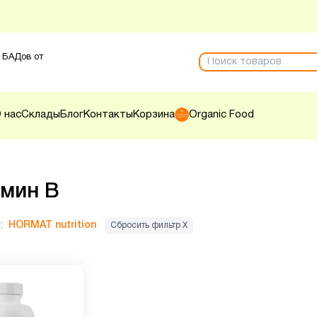
 БАДов от
 нас
Склады
Блог
Контакты
Корзина
Organic Food
мин B
:
HORMAT nutrition
Сбросить фильтр Х