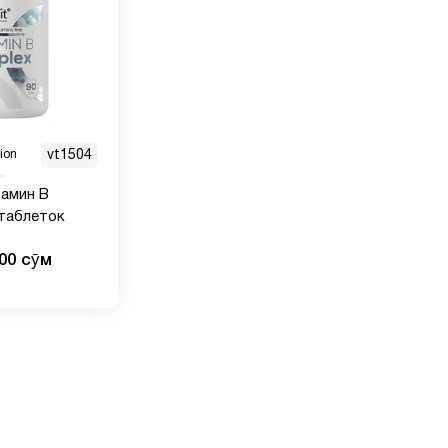
ion
vt1504
тамин B
 таблеток
000 сӯм