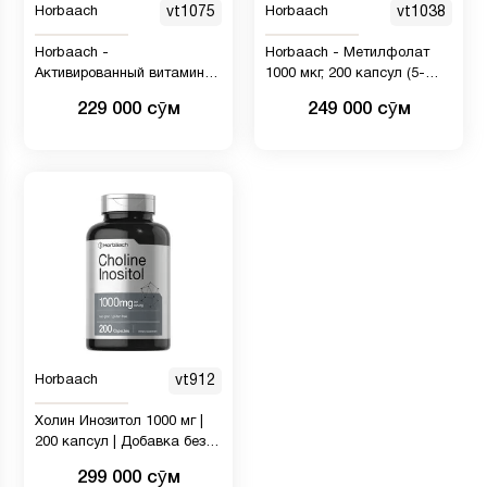
Horbaach
vt1075
Horbaach
vt1038
Horbaach -
Horbaach - Метилфолат
Активированный витамин
1000 мкг, 200 капсул (5-
B6 P5P 100 мг | 120
MTHF), добавка фолиевой
229 000 сӯм
249 000 сӯм
таблеток | Вегетарианская
кислоты, без ГМО,
добавка, без ГМО, без
метилфолат без глютена
глютена, пиридоксаль 5
фосфат | Коэнзим B6
Horbaach
vt912
Холин Инозитол 1000 мг |
200 капсул | Добавка без
ГМО и глютена от Horbaach
299 000 сӯм