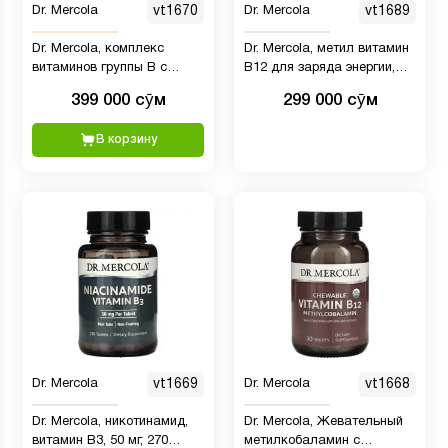
Dr. Mercola
vt1670
Dr. Mercola
vt1689
Dr. Mercola, комплекс
Dr. Mercola, метил витамин
витаминов группы B с
B12 для заряда энергии,
бенфотиамином, 60 капсул
натуральный вкус ежевики,
399 000 сӯм
299 000 сӯм
29 мл
В корзину
Dr. Mercola
vt1669
Dr. Mercola
vt1668
Dr. Mercola, никотинамид,
Dr. Mercola, Жевательный
витамин B3, 50 мг, 270
метилкобаламин с