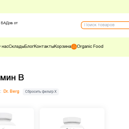
 БАДов от
 нас
Склады
Блог
Контакты
Корзина
Organic Food
мин B
:
Dr. Berg
Сбросить фильтр Х