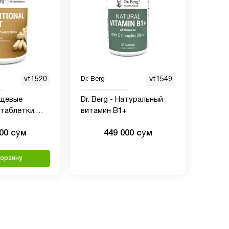
vt1520
Dr. Berg
vt1549
ищевые
Dr. Berg - Натуральный
таблетки,
витамин B1+
к
000 сӯм
449 000 сӯм
корзину