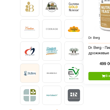
Dr. Berg
Dr. Berg - П
дрожжевые 
270 таблето
499 
В 